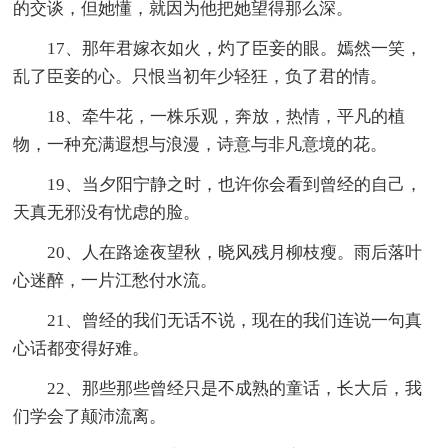
的交谈，但她懂，就因为他把她望得那么深。
17、那年君嫁衣如火，灼了臣妾的眼。嫣然一笑，
乱了臣妾的心。只恨当初年少轻狂，负了君的情。
18、牵牛花，一株乐观，奔放，热情，平凡的植
物，一种充满遐想与浪漫，诗意与非凡意境的花。
19、当夕阳宁静之时，也许你会看到曾经的自己，
天真无邪没有忧虑的脸。
20、人在路途夜望秋，晓风残月柳枝瘦。雨后落叶
心迷醉，一片江愁付水流。
21、曾经的我们无话不说，现在的我们连说一句真
心话都变得好难。
22、那些那些曾经只是不成熟的童话，长大后，我
们学会了颠沛流离。