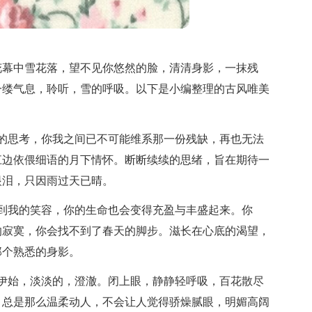
花幕中雪花落，望不见你悠然的脸，清清身影，一抹残
一缕气息，聆听，雪的呼吸。以下是小编整理的古风唯美
的思考，你我之间已不可能维系那一份残缺，再也无法
江边依偎细语的月下情怀。断断续续的思绪，旨在期待一
眼泪，只因雨过天已晴。
到我的笑容，你的生命也会变得充盈与丰盛起来。你
的寂寞，你会找不到了春天的脚步。滋长在心底的渴望，
那个熟悉的身影。
伊始，淡淡的，澄澈。闭上眼，静静轻呼吸，百花散尽
，总是那么温柔动人，不会让人觉得骄燥腻眼，明媚高阔