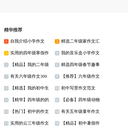
精华推荐
自我介绍小学作文
精选二年级家作文汇
1
2
实用的四年级寒假作
我的音乐盒小学作文
15篇
编八篇
3
4
【精品】我的二年级
精选四年级春节趣事
文四篇
5
6
有关六年级作文300
【推荐】六年级作文
作文300字集合九篇
作文合集10篇
7
8
【精选】我的初中生
初中写景作文范文
字集锦9篇
集合7篇
9
10
【精华】四年级的的
【必备】四年级动物
活作文汇总六篇
11
12
【热门】初中的作文
有关五年级童年作文
暑假作文四篇
作文汇总五篇
13
14
实用的云三年级作文
【精品】初中暑假作
300字合集十篇
合集8篇
15
16