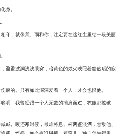
的化身。
曳。
、相守，就像我、雨和你，注定要在这红尘里结一段美丽
汹。
水，盈盈波澜浅浅眼窝，暗黄色的烛火映照着黯然后的寂
身伤痕的。只有如此深深爱着一个人，才会也恨他。
要聪明。我曾经跟一个人无数的插肩而过，衣服都擦破
惨戚戚。暖还寒时候，最难将息。杯两盏淡酒，怎敌他、
花堆积。悴损，如今有谁堪摘。着窗儿，独自怎生得黑。