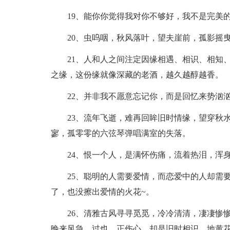
19、能你你觉得我对你不够好，我不是完美
20、虫呜咽，秋风落叶，望夫崖前，孤影摇
21、人和人之间注定因缘相遇、相识、相知
之缘，这份缘就像深藏的老酒，越久越醇越香。
22、并非我不愿意忘记你，而是回忆来势汹
23、流年飞逝，难再回眸旧时情缘，望穿秋
寥，孤零零的六弦琴弹唱满室的失落。
24、恨一个人，是满怀伤痛，流着热泪，浑
25、聪明的人需要爱情，而恋爱中的人却需
了，也没擦出爱情的火花~。
26、清雅古风寻寻觅觅，冷冷清清，凄凄惨
晚来风急。过也，正伤心，却是旧时相识。地黄