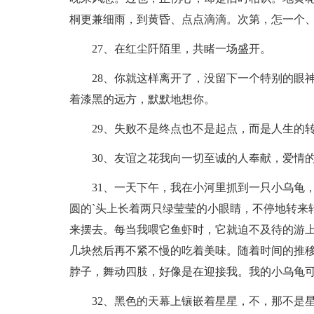
桐更兼细雨，到黄昏、点点滴滴。次第，怎一个
27、在红尘阡陌里，共睹一场盛开。
28、你就这样离开了，没留下一个特别的眼
着漆黑的远方，默默地想你。
29、失败不是终点也不是起点，而是人生的
30、友谊之花我向一切至诚的人奉献，爱情
31、一天下午，我在小河里抓到一只小乌龟
圆的`头上长着两只绿莹莹的小眼睛，不停地转来
来摆去。每当我喂它鱼虾时，它就迫不及待的游
几块然后再不紧不慢的吃着美味。随着时间的推
脖子，舞动四肢，好像是在迎接我。我的小乌龟
32、黑色的天幕上镶嵌着星星，不，那不是