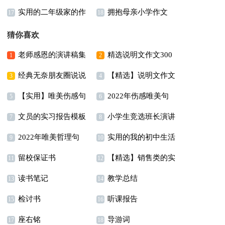
实用的二年级家的作
拥抱母亲小学作文
300字合集五篇
文汇总9篇
17
18
文合集6篇
猜你喜欢
老师感恩的演讲稿集
精选说明文作文300
1
2
经典无奈朋友圈说说
【精选】说明文作文
合八篇
字集锦7篇
3
4
【实用】唯美伤感句
2022年伤感唯美句
句子100句精选
合集五篇
5
6
文员的实习报告模板
小学生竞选班长演讲
子汇总59条
子汇编65句
7
8
2022年唯美哲理句
实用的我的初中生活
锦集5篇
稿15篇
9
10
留校保证书
【精选】销售类的实
子摘录75句
作文汇总七篇
11
12
读书笔记
教学总结
习报告锦集五篇
13
14
检讨书
听课报告
15
16
座右铭
导游词
17
18