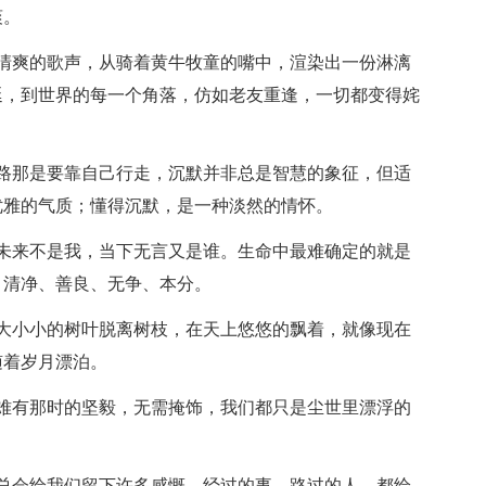
爽。
清爽的歌声，从骑着黄牛牧童的嘴中，渲染出一份淋漓
延，到世界的每一个角落，仿如老友重逢，一切都变得姹
路那是要靠自己行走，沉默并非总是智慧的象征，但适
优雅的气质；懂得沉默，是一种淡然的情怀。
未来不是我，当下无言又是谁。生命中最难确定的就是
：清净、善良、无争、本分。
大小小的树叶脱离树枝，在天上悠悠的飘着，就像现在
随着岁月漂泊。
难有那时的坚毅，无需掩饰，我们都只是尘世里漂浮的
。
总会给我们留下许多感慨，经过的事，路过的人，都给