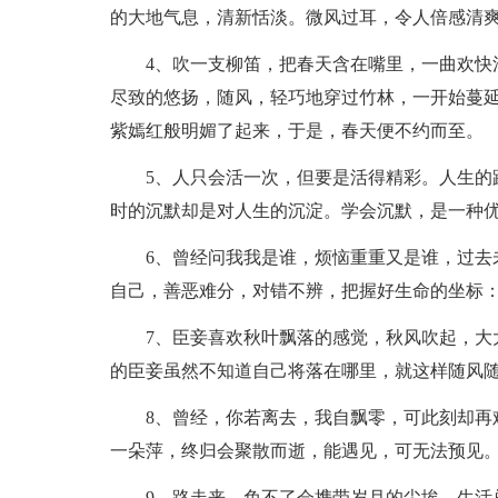
的大地气息，清新恬淡。微风过耳，令人倍感清
4、吹一支柳笛，把春天含在嘴里，一曲欢快
尽致的悠扬，随风，轻巧地穿过竹林，一开始蔓
紫嫣红般明媚了起来，于是，春天便不约而至。
5、人只会活一次，但要是活得精彩。人生的
时的沉默却是对人生的沉淀。学会沉默，是一种
6、曾经问我我是谁，烦恼重重又是谁，过去
自己，善恶难分，对错不辨，把握好生命的坐标
7、臣妾喜欢秋叶飘落的感觉，秋风吹起，大
的臣妾虽然不知道自己将落在哪里，就这样随风
8、曾经，你若离去，我自飘零，可此刻却再
一朵萍，终归会聚散而逝，能遇见，可无法预见
9、路走来，免不了会携带岁月的尘埃，生活