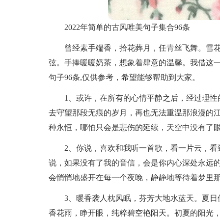
2022年简单的古风唯美句子集合96条
曾经素手端香，拾花葬月，任青丝飞舞。雪
弦。手捧暖暖奶茶，想象着肆意的温馨。我借这
句子96条,仅供参考，希望能够帮助到大家。
1、或许，在所有的心情平静之后，经过理性
去守望那段无痕的岁月，再也无法重温那浪漫的
种永恒，哪怕只会是悲伤的延续，天空中没有了
2、你说，喜欢和我听一首歌，看一片云，看
说，如果没有了我的音信，会是你内心深处永远
会悄悄地盛开在每一个夜晚，静静地等待着梦里
3、暖香袭人枕风眠，芬芳大地水蓝天。夏日
香花雨，睁开眼，纯粹碧空艳阳天。初夏的阳光