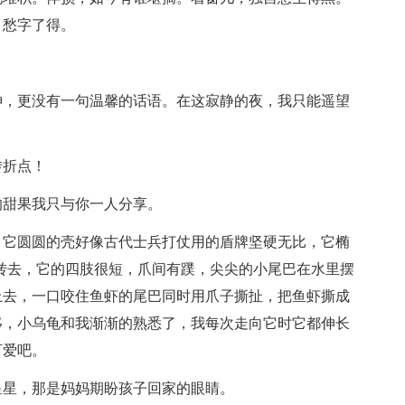
、愁字了得。
神，更没有一句温馨的话语。在这寂静的夜，我只能遥望
转折点！
的甜果我只与你一人分享。
，它圆圆的壳好像古代士兵打仗用的盾牌坚硬无比，它椭
转去，它的四肢很短，爪间有蹼，尖尖的小尾巴在水里摆
上去，一口咬住鱼虾的尾巴同时用爪子撕扯，把鱼虾撕成
移，小乌龟和我渐渐的熟悉了，我每次走向它时它都伸长
可爱吧。
星星，那是妈妈期盼孩子回家的眼睛。