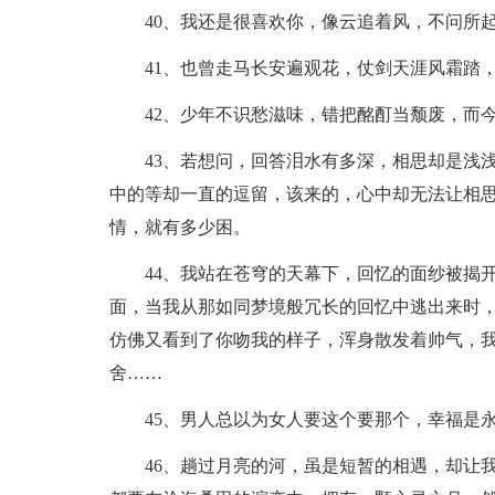
40、我还是很喜欢你，像云追着风，不问所
41、也曾走马长安遍观花，仗剑天涯风霜踏
42、少年不识愁滋味，错把酩酊当颓废，而
43、若想问，回答泪水有多深，相思却是浅
中的等却一直的逗留，该来的，心中却无法让相
情，就有多少困。
44、我站在苍穹的天幕下，回忆的面纱被揭
面，当我从那如同梦境般冗长的回忆中逃出来时
仿佛又看到了你吻我的样子，浑身散发着帅气，
舍……
45、男人总以为女人要这个要那个，幸福是
46、趟过月亮的河，虽是短暂的相遇，却让