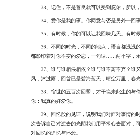
33、记住，不是善良就可以受到庇佑，所以
34、爱你是我的事。你同意与否是另外一回
35、有时候，你的可以让我回味几天。有时
36、不同的时光，不同的地点，语言都浅浅
都影印着对你不变的爱恋，一句话……两个字，
37、谁与谁相偎相依？谁与谁不离不弃？谁
风，沐过雨，回首已是碧海蓝天，晴空万里，春
38、宿世的五百次回盟，才干换来此生的与
你：我真的好爱你。
39、回忆般的见证，说明我们对面对事情的
次告诉自己对逝去的光阴我们用平常心去面对，
对回忆的追忆与怀念。