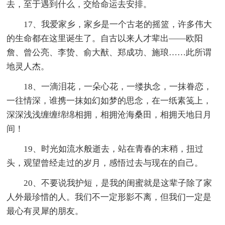
去，至于遇到什么，交给命运去安排。
17、我爱家乡，家乡是一个古老的摇篮，许多伟大
的生命都在这里诞生了。自古以来人才辈出——欧阳
詹、曾公亮、李贽、俞大猷、郑成功、施琅……此所谓
地灵人杰。
18、一滴泪花，一朵心花，一缕执念，一抹眷恋，
一往情深，谁携一抹如幻如梦的思念，在一纸素笺上，
深深浅浅缠缠绵绵相拥，相拥沧海桑田，相拥天地日月
间！
19、时光如流水般逝去，站在青春的末稍，扭过
头，观望曾经走过的岁月，感悟过去与现在的自己。
20、不要说我护短，是我的闺蜜就是这辈子除了家
人外最珍惜的人。我们不一定形影不离，但我们一定是
最心有灵犀的朋友。