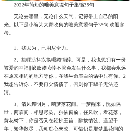
2022年简短的唯美意境句子集锦35句
无论去哪里，无论什么天气，记得带上自己的阳
光。以下是小编为大家收集的唯美意境句子35句,欢迎参
考。
1、我以为，已用尽全力。
2、劾嵊涝抖疾换崛媚憧醇。可是，我也想拥有一份
被爱的幸福∥蚁敫嫠吣悖不管会发生什么事，我都会永远
在原来相约的地方等你，在我生命表白的话中只有你。2
我想告诉你，不要再欠情债了，否则你下辈子无法还
清。
3、清风舞明月，幽梦落花间。一梦醒来，恍如隔
世，两眉间，相思尽染。独依窗前，任风吹，看花落，
黄花树下，你是否又在轻拂玉笛，醉拔情弦。遥望千
年，繁华散尽，我却痴心未改。可惜仍是那梦里花间的