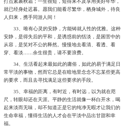
打点素裹秋霜；一生很短，短得来不及享用美好年华，
就已经身处迟暮。愿我们能看尽繁华，栖身城外，待良
人归来，携手同游人间！
33、唯有心灵的安静，方能铸就人性的优雅。这种
安静，是得失后的平和，是诱惑前的恬淡，是困苦中的
从容，是笑对不公的释然。慢慢地去看清、看透、看
穿、看淡……余生很贵，请不要浪费。
34、生活看起来最如此的庸俗，如此的易于满足日
常平淡的事物，然而它总是在暗地里念念不忘某些更高
的要求，而且去寻找满足这些要求的手段。
35、幸福的距离，有时近，有时远，以为就在咫
尺，转眼却还在天涯。平静的生活就像一杯白开水，喝
起来淡而无味，却不知道正是它的纯净无暇才让我们的
生命幸福，懂得生活的人才会在平淡中品出甘甜和幸
福。