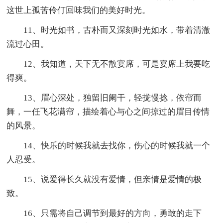
这世上孤苦伶仃回味我们的美好时光。
11、时光如书，古朴而又深刻时光如水，带着清澈
流过心田。
12、我知道，天下无不散宴席，可是宴席上我要吃
得爽。
13、眉心深处，独留旧阑干，轻拢慢捻，依帘而
舞，一任飞花满帘，描绘着心与心之间掠过的眉目传情
的风景。
14、快乐的时候我就去找你，伤心的时候我就一个
人忍受。
15、说爱得长久就没有爱情，但亲情是爱情的极
致。
16、只需将自己调节到最好的方向，勇敢的走下