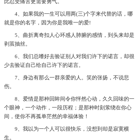
比忍受痛苦更需要勇气。
4、如果我的一生可以用两(三)个字来代替的话，哪
就是你的名字，因为你是我唯一的爱!
5、曲折离奇扣人心环感人肺腑的感情，到头来却是
剥茧抽丝。
6、我们总嗜好去验证别人对我们许下的诺言，却很
少去验证自己给自己许下的诺言。
7、身边有那么一群亲爱的人。笑的张扬，不说悲
伤。
8、爱情是那种回眸间令你怦然心动，久久回味的一
个眼神，一个动作，一段历程；是那种时刻萦绕在你心
间，使你不再孤单茫然的幸福体验！
9、我以为一个人可以很快乐，没想到却是寂寞横
生。