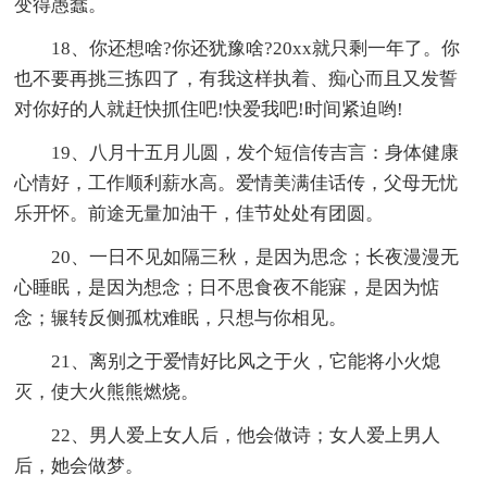
变得愚蠢。
18、你还想啥?你还犹豫啥?20xx就只剩一年了。你
也不要再挑三拣四了，有我这样执着、痴心而且又发誓
对你好的人就赶快抓住吧!快爱我吧!时间紧迫哟!
19、八月十五月儿圆，发个短信传吉言：身体健康
心情好，工作顺利薪水高。爱情美满佳话传，父母无忧
乐开怀。前途无量加油干，佳节处处有团圆。
20、一日不见如隔三秋，是因为思念；长夜漫漫无
心睡眠，是因为想念；日不思食夜不能寐，是因为惦
念；辗转反侧孤枕难眠，只想与你相见。
21、离别之于爱情好比风之于火，它能将小火熄
灭，使大火熊熊燃烧。
22、男人爱上女人后，他会做诗；女人爱上男人
后，她会做梦。