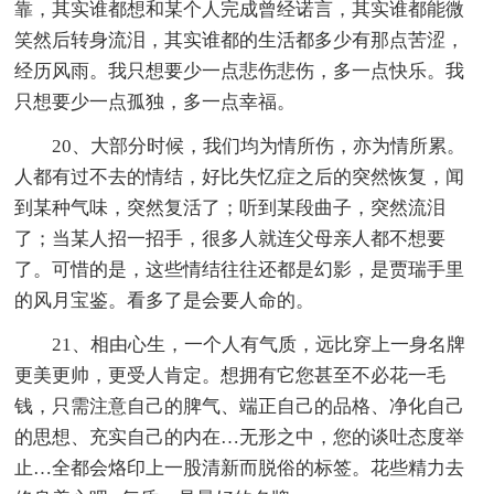
靠，其实谁都想和某个人完成曾经诺言，其实谁都能微
笑然后转身流泪，其实谁都的生活都多少有那点苦涩，
经历风雨。我只想要少一点悲伤悲伤，多一点快乐。我
只想要少一点孤独，多一点幸福。
20、大部分时候，我们均为情所伤，亦为情所累。
人都有过不去的情结，好比失忆症之后的突然恢复，闻
到某种气味，突然复活了；听到某段曲子，突然流泪
了；当某人招一招手，很多人就连父母亲人都不想要
了。可惜的是，这些情结往往还都是幻影，是贾瑞手里
的风月宝鉴。看多了是会要人命的。
21、相由心生，一个人有气质，远比穿上一身名牌
更美更帅，更受人肯定。想拥有它您甚至不必花一毛
钱，只需注意自己的脾气、端正自己的品格、净化自己
的思想、充实自己的内在…无形之中，您的谈吐态度举
止…全都会烙印上一股清新而脱俗的标签。花些精力去