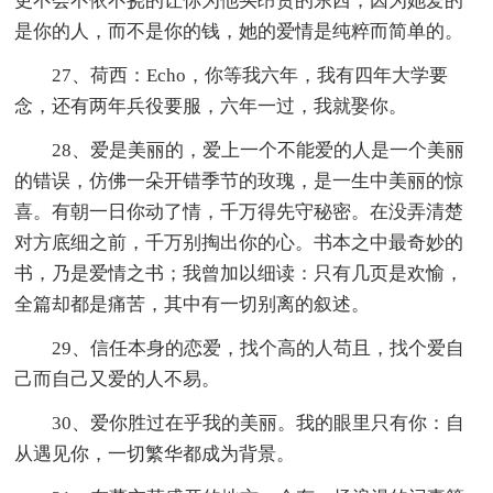
更不会不依不挠的让你为他买昂贵的东西，因为她爱的
是你的人，而不是你的钱，她的爱情是纯粹而简单的。
27、荷西：Echo，你等我六年，我有四年大学要
念，还有两年兵役要服，六年一过，我就娶你。
28、爱是美丽的，爱上一个不能爱的人是一个美丽
的错误，仿佛一朵开错季节的玫瑰，是一生中美丽的惊
喜。有朝一日你动了情，千万得先守秘密。在没弄清楚
对方底细之前，千万别掏出你的心。书本之中最奇妙的
书，乃是爱情之书；我曾加以细读：只有几页是欢愉，
全篇却都是痛苦，其中有一切别离的叙述。
29、信任本身的恋爱，找个高的人苟且，找个爱自
己而自己又爱的人不易。
30、爱你胜过在乎我的美丽。我的眼里只有你：自
从遇见你，一切繁华都成为背景。