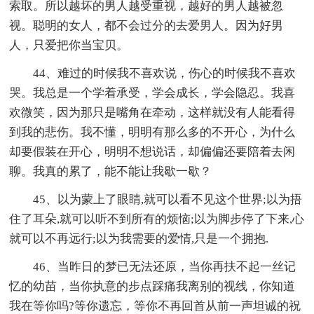
索取。所以越坏的男人越受重视，越好的男人越被忽
视。聪明的女人，都不会过分的去爱男人。因为好男
人，只爱把你当宝贝。
44、难过的时候我不喜欢说，伤心的时候我不喜欢
哭。我总是一个学着承受，学会成长，学会隐忍。我喜
欢微笑，因为那只是嘴角在牵动，这样就没有人能看得
到我的悲伤。我不懂，明明有那么多的不开心，为什么
却要假装在开心，明明不想说话，却偏偏还要陪着去闲
聊。我真的累了，能不能让我歇一歇？
45、以为蒙上了眼睛,就可以看不见这个世界;以为捂
住了耳朵,就可以听不到所有的烦恼;以为脚步停了下来,心
就可以不再远行;以为我需要的爱情,只是一个拥抱.
46、当昨日的梦已无法还原，当你再扶不起一丝记
忆的幼苗，当你执意的步点踩痛我离别的视线，你知道
我在等你吗?等你遗忘，等你不再回首从前一声坦诚的祝