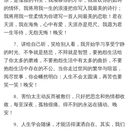
你，是儒雅的书生，我倾慕你的才华，我喜欢你的如诗
的情怀。我将用我一生的浪漫把你写入我最美的诗行；
我将用我一世柔情为你谱写一首人间最美的恋歌！君在
天涯，我在海角，心中有爱，天涯亦是咫尺。我愿为君
一生等待，无怨无悔！晚安！
7、讲给自己听，笑给别人看，我开始学习享受宁静
的时光、不争就是慈悲，不辩就是智慧，要抱怨生活给
了你太多的磨难，不要抱怨生活中有太多的曲折，不要
抱怨生活中存在的不公。当你走过世间的繁华与喧嚣，
阅尽世事，你会幡然明白：人生不会太圆满，再苦也要
笑一笑！晚安！
8、害怕太主动反而被敷衍，只好把思念和热情都收
敛，每至深夜，孤独很痛。得不到的永远在骚动。晚
安！
9、人生学会随缘，才能活得潇洒自在。其实，我们