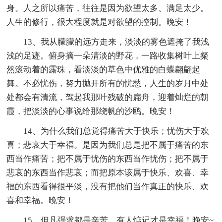
身。人之所以痛苦，往往是因为欲望太多、满足太少。
人生的修行，很大程度就是对欲望的控制。晚安！
13、我从朦朦的远方走来，淡淡的雾色遮掩了我浅
浅的足迹。俯身摘一朵清淡的野花，一路收集树叶上粲
然滚动着的露珠，看淡淡的草色中优雅的白蝶翩翩起
舞。不必忧伤，努力抛开所有的忧愁，人生的岁月中处
处都会有清流，驾起我那叶残破的扁舟，迎着灿烂的朝
霞，把淡淡的心事说给那绕帆的沙鸥。晚安！
14、为什么我们总觉得痛苦大于快乐；忧伤大于欢
喜；悲哀大于幸福。是因为我们总是把不属于痛苦的东
西当作痛苦；把不属于忧伤的东西当作忧伤；把不属于
悲哀的东西当作悲哀；而把原本该属于快乐、欢喜、幸
福的东西看得很平淡，没有把他们当作真正的快乐、欢
喜和幸福。晚安！
15、但凡强求都是辛苦，有人惦记才是幸福！晚安~