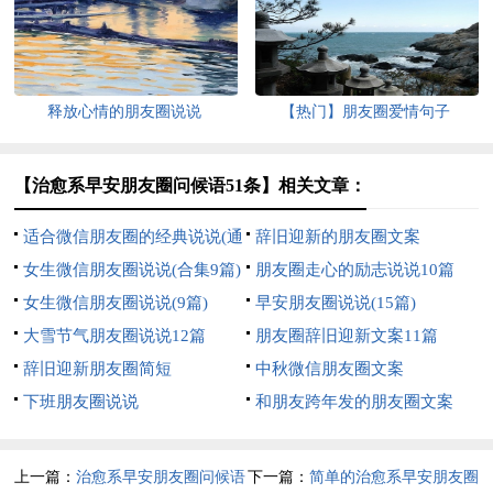
释放心情的朋友圈说说
【热门】朋友圈爱情句子
【治愈系早安朋友圈问候语51条】相关文章：
适合微信朋友圈的经典说说(通
辞旧迎新的朋友圈文案
用15篇)
女生微信朋友圈说说(合集9篇)
朋友圈走心的励志说说10篇
女生微信朋友圈说说(9篇)
早安朋友圈说说(15篇)
大雪节气朋友圈说说12篇
朋友圈辞旧迎新文案11篇
辞旧迎新朋友圈简短
中秋微信朋友圈文案
下班朋友圈说说
和朋友跨年发的朋友圈文案
上一篇：
治愈系早安朋友圈问候语
下一篇：
简单的治愈系早安朋友圈