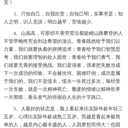
安！
3、只知自己，自我欣赏；自知己明，实事求是；知
人之明，识人无误；明白越早，苦恼越少。
4、山虽高，可那些不畏劳苦沿着陡峭山路攀登的人
不管早晚终究会到达希望的顶点。青春既然给予我们以
力量，我们就要执着的拼搏追求；青春给予我们智慧思
考，我们就要理智的处人面世；青春给予我们勇气，我
们就要无畏的接受挑战。我们是强者，强者把失败当成
下一次成功的经验。不会被坎坷、困难吓倒，成功是属
于我们的。我们不是懦夫，懦夫一生死过多次，每经受
一次失败，就是一次精神死亡。颓废的情绪让精神世界
一片黑暗，垂头丧气的徘徊在人生的十字路口。
5、人最好的状态是，脸上看起来比实际年龄年轻三
五岁、心理比实际年龄成熟三五岁。而越是看起来极简
单的人，越是内心极丰盛的人，人因梦想而伟大！也因