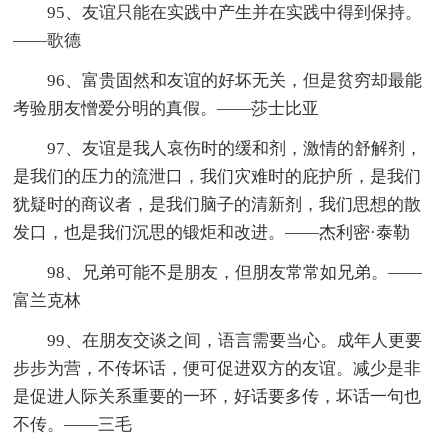
95、友谊只能在实践中产生并在实践中得到保持。
——歌德
96、富贵固然和友谊的好坏无关，但是贫穷却最能
考验朋友憎爱分明的真假。——莎士比亚
97、友谊是我人哀伤时的缓和剂，激情的舒解剂，
是我们的压力的流泄口，我们灾难时的庇护所，是我们
犹疑时的商议者，是我们脑子的清新剂，我们思想的散
发口，也是我们沉思的锻炬和改进。——杰利密·泰勒
98、兄弟可能不是朋友，但朋友常常如兄弟。——
富兰克林
99、在朋友交谈之间，语言需要当心。成年人更要
步步为营，不传坏话，便可促进双方的友谊。减少是非
是促进人际关系重要的一环，好话要多传，坏话一句也
不传。——三毛