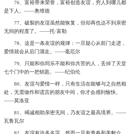
76、富裕带来荣誉，富裕创造友谊，穷人到哪儿都
是下人。——奥维德
77、破裂的友谊虽然能恢复，但却再也达不到亲密
无间的程度了。——托·富勒
78、这是一条友谊的规律：一旦疑心从前门走进，
爱情就会从后门溜走。——毫厄尔
79、只能和你同乐不能和你共苦的人，丢掉了天堂
七个门中的一把钥匙。——纪伯伦
80、友谊与爱情一样，只有生活在能够与之自然相
处，无需做作和谎言的朋友中间，你才会感到愉快。
——莫洛亚
81、竭诚相助亲密无间，乃友谊之最高境界。——
瓦鲁瓦尔
82、友谊有许多名字，然而一旦有青春和美貌介