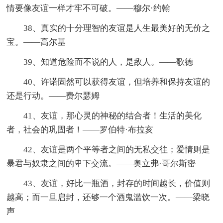
情要像友谊一样才牢不可破。——穆尔·约翰
38、真实的十分理智的友谊是人生最美好的无价之
宝。——高尔基
39、知道危险而不说的人，是敌人。——歌德
40、许诺固然可以获得友谊，但培养和保持友谊的
还是行动。——费尔瑟姆
41、友谊，那心灵的神秘的结合者！生活的美化
者，社会的巩固者！——罗伯特·布拉亥
42、友谊是两个平等者之间的无私交往；爱情则是
暴君与奴隶之间的卑下交流。——奥立弗·哥尔斯密
43、友谊，好比一瓶酒，封存的时间越长，价值则
越高；而一旦启封，还够一个酒鬼滥饮一次。——梁晓
声