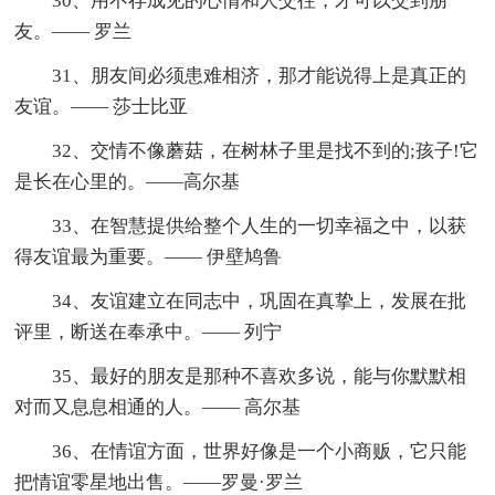
30、用不存成见的心情和人交往，才可以交到朋
友。—— 罗兰
31、朋友间必须患难相济，那才能说得上是真正的
友谊。—— 莎士比亚
32、交情不像蘑菇，在树林子里是找不到的;孩子!它
是长在心里的。——高尔基
33、在智慧提供给整个人生的一切幸福之中，以获
得友谊最为重要。—— 伊壁鸠鲁
34、友谊建立在同志中，巩固在真挚上，发展在批
评里，断送在奉承中。—— 列宁
35、最好的朋友是那种不喜欢多说，能与你默默相
对而又息息相通的人。—— 高尔基
36、在情谊方面，世界好像是一个小商贩，它只能
把情谊零星地出售。——罗曼·罗兰