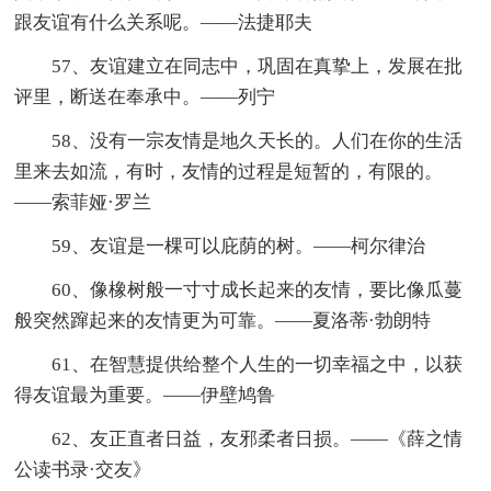
跟友谊有什么关系呢。——法捷耶夫
57、友谊建立在同志中，巩固在真挚上，发展在批
评里，断送在奉承中。——列宁
58、没有一宗友情是地久天长的。人们在你的生活
里来去如流，有时，友情的过程是短暂的，有限的。
——索菲娅·罗兰
59、友谊是一棵可以庇荫的树。——柯尔律治
60、像橡树般一寸寸成长起来的友情，要比像瓜蔓
般突然蹿起来的友情更为可靠。——夏洛蒂·勃朗特
61、在智慧提供给整个人生的一切幸福之中，以获
得友谊最为重要。——伊壁鸠鲁
62、友正直者日益，友邪柔者日损。——《薛之情
公读书录·交友》