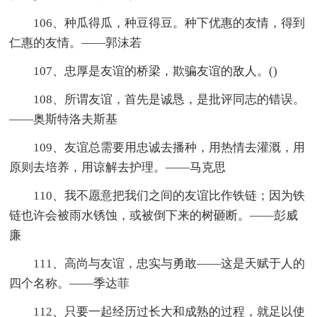
106、种瓜得瓜，种豆得豆。种下优惠的友情，得到
仁惠的友情。——郭沫若
107、忠厚是友谊的桥梁，欺骗友谊的敌人。()
108、所谓友谊，首先是诚恳，是批评同志的错误。
——奥斯特洛夫斯基
109、友谊总需要用忠诚去播种，用热情去灌溉，用
原则去培养，用谅解去护理。——马克思
110、我不愿意把我们之间的友谊比作铁链；因为铁
链也许会被雨水锈蚀，或被倒下来的树砸断。——彭威
廉
111、高尚与友谊，忠实与勇敢——这是天赋于人的
四个名称。——季达菲
112、只要一起经历过长大和成熟的过程，就足以使