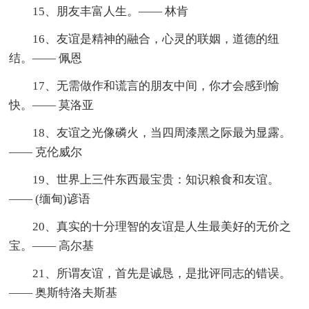
15、朋友丰富人生。—— 林肯
16、友谊是精神的融合，心灵的联姻，道德的纽
结。—— 佩恩
17、无需做作和谎言的朋友中间，你才会感到愉
快。—— 莫洛亚
18、友谊之光像磷火，当四周漆黑之际最为显露。
—— 克伦威尔
19、世界上三件东西最宝贵：知识粮食和友谊。
—— (缅甸)谚语
20、真实的十分理智的友谊是人生最美好的无价之
宝。—— 高尔基
21、所谓友谊，首先是诚恳，是批评同志的错误。
—— 奥斯特洛夫斯基