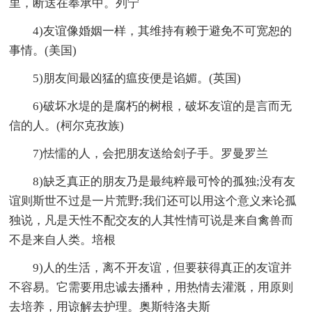
里，断送在奉承中。列宁
4)友谊像婚姻一样，其维持有赖于避免不可宽恕的
事情。(美国)
5)朋友间最凶猛的瘟疫便是谄媚。(英国)
6)破坏水堤的是腐朽的树根，破坏友谊的是言而无
信的人。(柯尔克孜族)
7)怯懦的人，会把朋友送给刽子手。罗曼罗兰
8)缺乏真正的朋友乃是最纯粹最可怜的孤独;没有友
谊则斯世不过是一片荒野;我们还可以用这个意义来论孤
独说，凡是天性不配交友的人其性情可说是来自禽兽而
不是来自人类。培根
9)人的生活，离不开友谊，但要获得真正的友谊并
不容易。它需要用忠诚去播种，用热情去灌溉，用原则
去培养，用谅解去护理。奥斯特洛夫斯