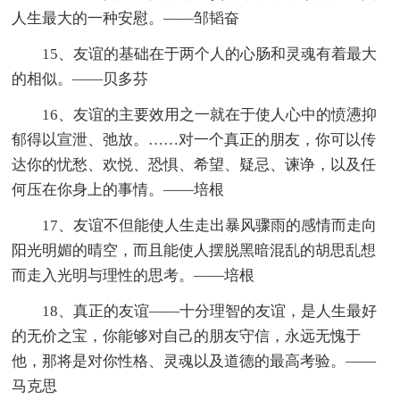
人生最大的一种安慰。——邹韬奋
15、友谊的基础在于两个人的心肠和灵魂有着最大
的相似。——贝多芬
16、友谊的主要效用之一就在于使人心中的愤懑抑
郁得以宣泄、弛放。……对一个真正的朋友，你可以传
达你的忧愁、欢悦、恐惧、希望、疑忌、谏诤，以及任
何压在你身上的事情。——培根
17、友谊不但能使人生走出暴风骤雨的感情而走向
阳光明媚的晴空，而且能使人摆脱黑暗混乱的胡思乱想
而走入光明与理性的思考。——培根
18、真正的友谊——十分理智的友谊，是人生最好
的无价之宝，你能够对自己的朋友守信，永远无愧于
他，那将是对你性格、灵魂以及道德的最高考验。——
马克思