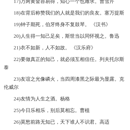
17)万两黄金容易得，知心一个也难求。曹雪芹
18)在背后称赞我们的人就是我们的良友。塞万提斯
19)钟子期死，伯牙终身不复鼓琴。 《汉书》
20)人生得一知己足矣，斯世当以同怀视之。鲁迅
21)衣不如新，人不如故。 《汉乐府》
22)要做真正的知己，就必须互相信任。列夫托尔斯
泰
23)友谊之光像磷火，当四周漆黑之际最为显露。克
伦威尔
24)友情为人生之酒。杨格
25)今日乐相乐，别后莫相忘。曹植
26)莫愁前路无知已，天下谁人不识君。高适