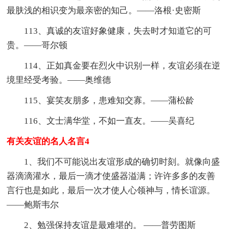
最肤浅的相识变为最亲密的知己。——洛根·史密斯
113、真诚的友谊好象健康，失去时才知道它的可
贵。——哥尔顿
114、正如真金要在烈火中识别一样，友谊必须在逆
境里经受考验。——奥维德
115、宴笑友朋多，患难知交寡。——蒲松龄
116、文士满华堂，不如一直友。——吴喜纪
有关友谊的名人名言4
1、我们不可能说出友谊形成的确切时刻。就像向盛
器滴滴灌水，最后一滴才使盛器溢满；许许多多的友善
言行也是如此，最后一次才使人心领神与，情长谊源。
——鲍斯韦尔
2、勉强保持友谊是最难堪的。 ——普劳图斯