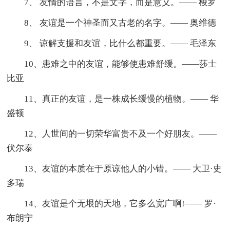
7、 友情的语言，不是文字，而是意义。—— 梭罗
8、 友谊是一个神圣而又古老的名字。—— 奥维德
9、 谅解支援和友谊，比什么都重要。—— 毛泽东
10、患难之中的友谊，能够使患难舒缓。——莎士
比亚
11、真正的友谊，是一株成长缓慢的植物。—— 华
盛顿
12、人世间的一切荣华富贵不及一个好朋友。——
伏尔泰
13、友谊的本质在于原谅他人的小错。—— 大卫·史
多瑞
14、友谊是个无垠的天地，它多么宽广啊!—— 罗·
布朗宁