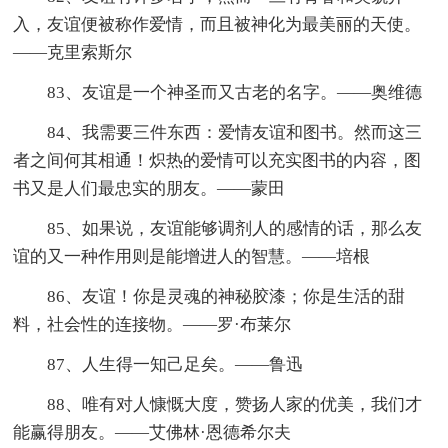
入，友谊便被称作爱情，而且被神化为最美丽的天使。
——克里索斯尔
83、友谊是一个神圣而又古老的名字。——奥维德
84、我需要三件东西：爱情友谊和图书。然而这三
者之间何其相通！炽热的爱情可以充实图书的内容，图
书又是人们最忠实的朋友。——蒙田
85、如果说，友谊能够调剂人的感情的话，那么友
谊的又一种作用则是能增进人的智慧。——培根
86、友谊！你是灵魂的神秘胶漆；你是生活的甜
料，社会性的连接物。——罗·布莱尔
87、人生得一知己足矣。——鲁迅
88、唯有对人慷慨大度，赞扬人家的优美，我们才
能赢得朋友。——艾佛林·恩德希尔夫