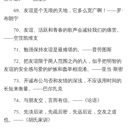
69、友谊是个无垠的天地，它多么宽广啊！——罗·
布朗宁
70、友谊、活跃和青春的歌声会减轻我们的痛苦。
——空茨凯维支
71、勉强保持友谊是最难堪的。——普劳图斯
72、把友谊限于两人范围之内的人，似乎把明智的
友谊的安全感与爱的妒嫉和蠢举相混淆。——亚当·斯密
73、开诚布公与否和友情的深浅，不应该用时间的
长短来衡量。——巴尔扎克
74、与朋友交，言而有信。——《论语》
75、先淡后浓，先疏后密，先远后近，交友之道
也。——《胡氏家训》