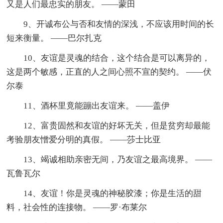
又是人们最忠实的朋友。 ——蒙田
9、开诚布公与否和友情的深浅，不应该用时间的长
短来衡量。 ——巴尔扎克
10、友谊是灵魂的结合，这个结合是可以离异的，
这是两个敏感，正直的人之间心照不宣的契约。 ——伏
尔泰
11、酒杯里竟能蹦出友谊来。 ——盖伊
12、富贵固然和友谊的好坏无关，但是贫穷却最能
考验朋友憎爱分明的真假。 ——莎士比亚
13、竭诚相助亲密无间，乃友谊之最高境界。 ——
瓦鲁瓦尔
14、友谊！你是灵魂的神秘胶漆；你是生活的甜
料，社会性的连接物。 ——罗·布莱尔