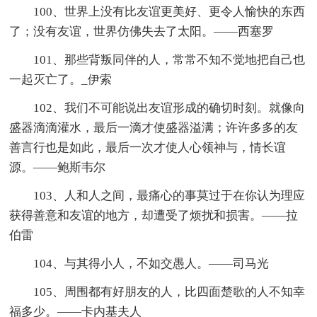
100、世界上没有比友谊更美好、更令人愉快的东西
了；没有友谊，世界仿佛失去了太阳。——西塞罗
101、那些背叛同伴的人，常常不知不觉地把自己也
一起灭亡了。_伊索
102、我们不可能说出友谊形成的确切时刻。就像向
盛器滴滴灌水，最后一滴才使盛器溢满；许许多多的友
善言行也是如此，最后一次才使人心领神与，情长谊
源。——鲍斯韦尔
103、人和人之间，最痛心的事莫过于在你认为理应
获得善意和友谊的地方，却遭受了烦扰和损害。——拉
伯雷
104、与其得小人，不如交愚人。——司马光
105、周围都有好朋友的人，比四面楚歌的人不知幸
福多少。——卡内基夫人