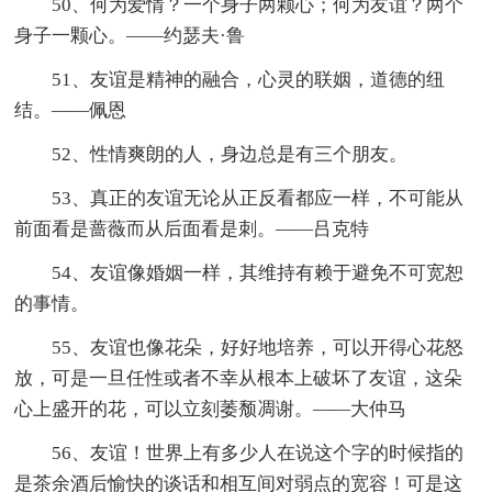
50、何为爱情？一个身子两颗心；何为友谊？两个
身子一颗心。——约瑟夫·鲁
51、友谊是精神的融合，心灵的联姻，道德的纽
结。——佩恩
52、性情爽朗的人，身边总是有三个朋友。
53、真正的友谊无论从正反看都应一样，不可能从
前面看是蔷薇而从后面看是刺。——吕克特
54、友谊像婚姻一样，其维持有赖于避免不可宽恕
的事情。
55、友谊也像花朵，好好地培养，可以开得心花怒
放，可是一旦任性或者不幸从根本上破坏了友谊，这朵
心上盛开的花，可以立刻萎颓凋谢。——大仲马
56、友谊！世界上有多少人在说这个字的时候指的
是茶余酒后愉快的谈话和相互间对弱点的宽容！可是这