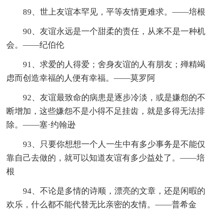
89、世上友谊本罕见，平等友情更难求。——培根
90、友谊永远是一个甜柔的责任，从来不是一种机
会。——纪伯伦
91、求爱的人得爱；舍身友谊的人有朋友；殚精竭
虑而创造幸福的人便有幸福。——莫罗阿
92、友谊最致命的病患是逐步冷淡，或是嫌怨的不
断增加，这些嫌怨不是小得不足挂齿，就是多得无法排
除。——塞·约翰逊
93、只要你想想一个人一生中有多少事务是不能仅
靠自己去做的，就可以知道友谊有多少益处了。——培
根
94、不论是多情的诗顺，漂亮的文章，还是闲暇的
欢乐，什么都不能代替无比亲密的友情。——普希金