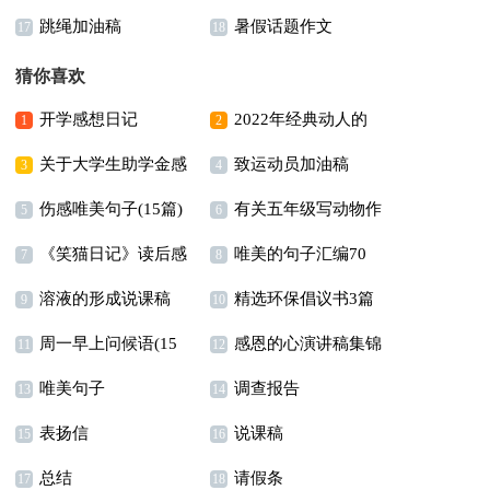
跳绳加油稿
暑假话题作文
10篇
17
18
猜你喜欢
开学感想日记
2022年经典动人的
1
2
关于大学生助学金感
致运动员加油稿
早安朋友圈问候语29句
3
4
伤感唯美句子(15篇)
有关五年级写动物作
谢信模板锦集八篇
5
6
《笑猫日记》读后感
唯美的句子汇编70
文300字7篇
7
8
溶液的形成说课稿
精选环保倡议书3篇
(集合15篇)
句
9
10
周一早上问候语(15
感恩的心演讲稿集锦
11
12
唯美句子
调查报告
篇)
四篇
13
14
表扬信
说课稿
15
16
总结
请假条
17
18