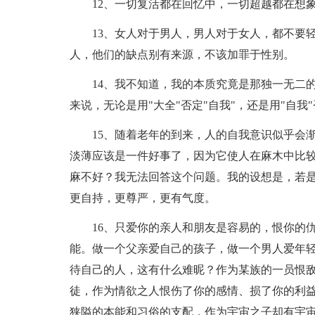
12、一切复活都在回忆中，一切超越都在想
13、女人对于男人，男人对于女人，都不要
人，他们的缺点别有来源，不该加罪于性别。
14、我不知道，我的本质究竟是那独一无二的
来说，无论是用"大全"否定"自我"，还是用"自我
15、随着老年的到来，人的自我意识似乎会
淡薄应该是一件好事了，因为它使人在麻木中比
麻不好？我无法回答这个问题。我的设想是，若
更自持，更尊严，更有气度。
16、只爱你的亲人和朋友是容易的，恨你的
能。做一个父亲爱自己的孩子，做一个男人爱年
待自己的人，这有什么难昵？作为某族的一员恨
徒，作为情欲之人恨伤了你的感情、损了你的利
狭隘的本能和习俗的支配，作为宇宙之子却有宇