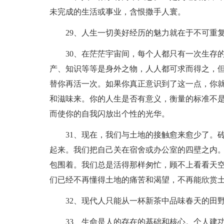
未完成的生活或事业，含恨撒手人寰。
29、人生一切美好经历的魅力就在于不可重
30、在茫茫宇宙间，每个人都只有一次生存
产、知识等等是身外之物，人人都可求而得之，
替你再活一次。如果你真正意识到了这一点，你
和滋味来。你的人生是否有意义，衡量的标准不
而使你的自我闪放出个性的光华。
31、现在，我们与土地的接触愈来愈少了。
起来。我们把自己关在宿舍或办公室的四壁之内
包围着。我们总是活得那样匆忙，顾不上看看天
们已经不再懂得土地的痛苦和渴望，不再能欣赏
32、现代人只能从一杯新茶中品味春天的田
33、生命是人的存在的基础和核心。个人建