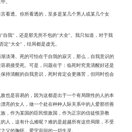
象中。
轻言看透。你所看透的，至多是某几个男人或某几个女
"自我"，还是那无所不包的"大全"。我只知道，对于我
"否定"大全"，结局都是虚无。
渐渐淡薄。死的可怕在于自我的寂灭，那么，自我意识的
较容易接受死。可是，问题在于：临死时究竟清醒好还是
是保持清醒的自我意识，死时肯定会更痛苦，但同时也会
仇敌也是容易的，因为这都是出于一个有局限性的人的本
轻漂亮的女人，做一个处在种种人际关系中的人爱那些善
敌族，作为某国的臣民恨敌国，作为正宗的信徒恨异教
益的人，这有什么难呢？难的是超越所有这些局限，不受
宙之父的胸怀，爱宇宙间的一切生灵。