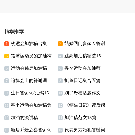
精华推荐
校运会加油稿合集
结婚回门宴家长答谢
1
2
铅球运动员的加油稿
跳高加油稿精选15
15篇
词
3
4
运动会跳远加油稿
春季运动会加油稿
篇
5
6
追悼会上的答谢词
抓鱼日记集合五篇
(集锦15篇)
(集锦15篇)
7
8
生日答谢词(汇编15
别了母校话题作文
15篇
9
10
春季运动会加油稿集
《笑猫日记》读后感
篇)
11
12
加油的演讲稿
加油稿范文15篇
合15篇
(集合15篇)
13
14
新居乔迁之喜答谢词
代表男方婚礼答谢词
15
16