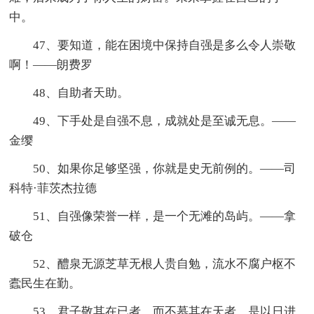
中。
47、要知道，能在困境中保持自强是多么令人崇敬
啊！——朗费罗
48、自助者天助。
49、下手处是自强不息，成就处是至诚无息。——
金缨
50、如果你足够坚强，你就是史无前例的。——司
科特·菲茨杰拉德
51、自强像荣誉一样，是一个无滩的岛屿。——拿
破仓
52、醴泉无源芝草无根人贵自勉，流水不腐户枢不
蠹民生在勤。
53、君子敬其在已者，而不慕其在天者，是以日进