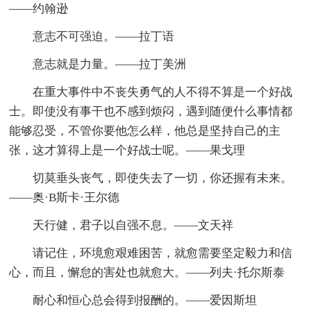
——约翰逊
意志不可强迫。——拉丁语
意志就是力量。——拉丁美洲
在重大事件中不丧失勇气的人不得不算是一个好战
士。即使没有事干也不感到烦闷，遇到随便什么事情都
能够忍受，不管你要他怎么样，他总是坚持自己的主
张，这才算得上是一个好战士呢。——果戈理
切莫垂头丧气，即使失去了一切，你还握有未来。
——奥·B斯卡·王尔德
天行健，君子以自强不息。——文天祥
请记住，环境愈艰难困苦，就愈需要坚定毅力和信
心，而且，懈怠的害处也就愈大。——列夫·托尔斯泰
耐心和恒心总会得到报酬的。——爱因斯坦