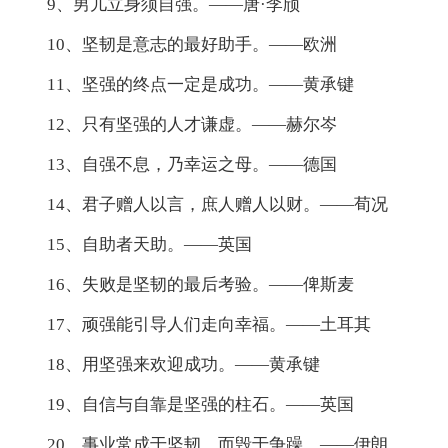
9、男儿立身须自强。——唐·李颀
10、坚韧是意志的最好助手。——欧洲
11、坚强的终点一定是成功。——黄承键
12、只有坚强的人才谦虚。——赫尔岑
13、自强不息，乃幸运之母。——德国
14、君子赠人以言，庶人赠人以财。——荀况
15、自助者天助。——英国
16、失败是坚韧的最后考验。——俾斯麦
17、顽强能引导人们走向幸福。——土耳其
18、用坚强来欢迎成功。——黄承键
19、自信与自靠是坚强的柱石。——英国
20、事业常成于坚韧，而毁于争躁。——伊朗