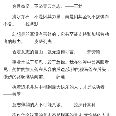
穷且益坚，不坠青云之志。——王勃
滴水穿石，不是因其力量，而是因其坚韧不拔锲而
不舍。——拉蒂默
幻想是丝毫没有害处的，它甚至能支持和加强劳动
者的毅力。——皮萨列夫
否定意志的自由，就无道德可言。——弗劳德
事业常成于坚忍，毁于急躁。我在沙漠中曾亲眼看
见，匆忙的旅人落在从容的后边;疾驰的骏马落在后头，
缓步的骆驼继续向前。——萨迪
执着追求并从中得到最大快乐的人，才是成功者。
——梭罗
意志薄弱的人不可能真诚。——拉罗什富科
不作什么决定的意志不是现实的意志;无性格的人从