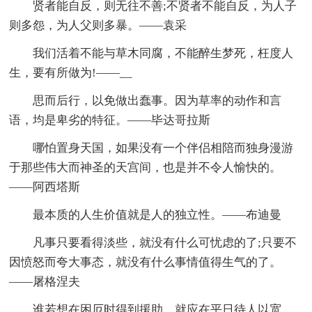
贤者能自反，则无往不善;不贤者不能自反，为人子
则多怨，为人父则多暴。——袁采
我们活着不能与草木同腐，不能醉生梦死，枉度人
生，要有所做为!——__
思而后行，以免做出蠢事。因为草率的动作和言
语，均是卑劣的特征。——毕达哥拉斯
哪怕置身天国，如果没有一个伴侣相陪而独身漫游
于那些伟大而神圣的天宫间，也是并不令人愉快的。
——阿西塔斯
最本质的人生价值就是人的独立性。——布迪曼
凡事只要看得淡些，就没有什么可忧虑的了;只要不
因愤怒而夸大事态，就没有什么事情值得生气的了。
——屠格涅夫
谁若想在困厄时得到援助，就应在平日待人以宽。