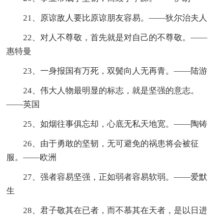
21、原谅敌人要比原谅朋友容易。——狄尔治夫人
22、对人不尊敬，首先就是对自己的不尊敬。——
惠特曼
23、一身报国有万死，双鬓向人无再青。——陆游
24、伟大人物最明显的标志，就是坚强的意志。
——英国
25、如烟往事俱忘却，心底无私天地宽。——陶铸
26、由于勇敢的坚韧，无可避免的祸患将会被征
服。——欧洲
27、强者容易坚强，正如弱者容易软弱。——爱默
生
28、君子敬其在已者，而不慕其在天者，是以日进