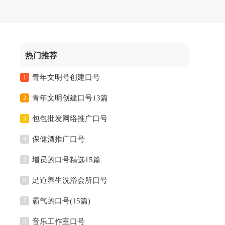
热门推荐
青年文明号创建口号
1
青年文明创建口号13篇
2
包包批发网络推广口号
3
保健酒推广口号
4
增员的口号精选15篇
5
足道养生洗浴会所口号
6
霸气的口号(15篇)
7
音乐工作室口号
8