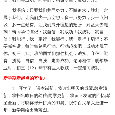
信，我们会成功。同学们，精诚所至，金石为开。
我深信：只要我们共同努力，不懈追求，胜利一定
属于我们。让我们少一点空想，多一点努力；少一点闲
谈，多一点勤奋。让我们展开理想的翅膀，到蓝天去翱
翔！请同学们谨记：我自信，我成功！我成功，我自
信！我能行，我一定行！我能行，我一定行！切记：不
要喊空话，每时每刻见行动。行动起来吧！成功才属于
你。初三（12）班的同学们抓住机会：诚实、守信、勤
奋、拼搏，自信、自强、走向成功。老师相信：明年毕
业时，初三（12）班都有巨大收获，一定走向成功。
新学期新起点的寄语3
1、开学了，课本崭新，将读出明天的成绩;教室清
新，将扫出昨日的幼稚;同学更新，将留下友谊的回忆;希
望全新，将唤你张开拼搏的羽翼。祝你百尺竿头更进一
步，新学期绘出新蓝图。