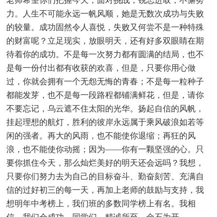
老师希望你们把握今天，面对挑战，锐志进取，不懈努
力。人生不可能永远一帆风顺，她是无数次成功与失败
的较量。成功固然令人喜悦，失败又何尝不是一种特殊
的财富呢？立足现实，放眼明天，还有好多双眼睛在期
待着你的成功。不是每一次努力都有圆满的结局，也不
是每一份付出都有收获的欢喜，但是，只要你用心做
过，你就会拥有一个无怨无悔的青春；不是每一粒种子
都能发芽，也不是每一段路程都铺满鲜花，但是，请你
不要忘记，乌云遮不住太阳的光华。扬起自信的风帆，
挂起理想的航灯，胜利的彼岸永远属于乘风破浪如若等
闲的强者。再大的风雨，也不能使你退缩；再狂的风
浪，也不能使你动摇；因为——你有一颗坚强的心。只
要你抓住今天，那么灿烂美好的明天还会远吗？我想，
只要你们努力去为自己的目标奋斗、勤奋刻苦、充满自
信的过好初三的每一天，再加上老师的鼓励与支持，我
想明年中考榜上，我们班的多数同学榜上有名。我相