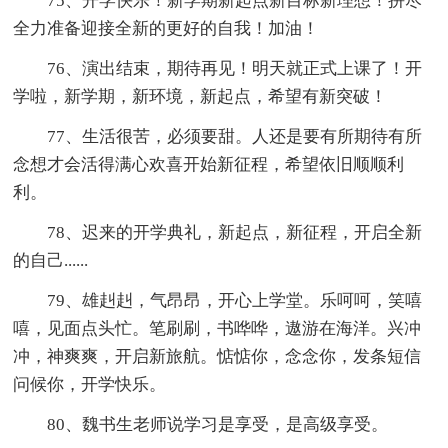
75、开学快乐！新学期新起点新目标新理想！拼尽
全力准备迎接全新的更好的自我！加油！
76、演出结束，期待再见！明天就正式上课了！开
学啦，新学期，新环境，新起点，希望有新突破！
77、生活很苦，必须要甜。人还是要有所期待有所
念想才会活得满心欢喜开始新征程，希望依旧顺顺利
利。
78、迟来的开学典礼，新起点，新征程，开启全新
的自己......
79、雄赳赳，气昂昂，开心上学堂。乐呵呵，笑嘻
嘻，见面点头忙。笔刷刷，书哗哗，遨游在海洋。兴冲
冲，神爽爽，开启新旅航。惦惦你，念念你，发条短信
问候你，开学快乐。
80、魏书生老师说学习是享受，是高级享受。