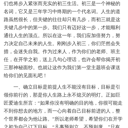
们也将步入紧张而充实的初三生活。初三是一个神秘的
名词，它又是三年学习中终期的一个代名词。人生的道
路虽然很长，但关键的往往却只有几步，而初三就是这
关键几步中的第一步。我们只有迈好这一步，才能顺利
通往人生的顶点。所以在这一年，我们应加倍努力，努
力决定自己未来的人生。刚刚步入初三，你们茫然会失
措，会迷失自我。作为过来人，作为你们的老师、班主
任，在开学之初，送上几句心理话，也许会帮你揭开初
三那神秘面纱。也就让这作为我们第一堂主题班会课送
给你们的见面礼吧！
一、确立目标是前提人生不能没有目标，目标是引
领你前行的，那是你人生路上永不熄灭的明灯。正如巨
匠爱迪生所言：“如果你没有明确的目的地，你很可能走
不到你想去的地方，而一心向着自己目标前进的人，整
个世界都会为他让路。”所以老师希望，希望你们在开学
之初为自己订下目标，“凡事预则立，不预则废。”只有