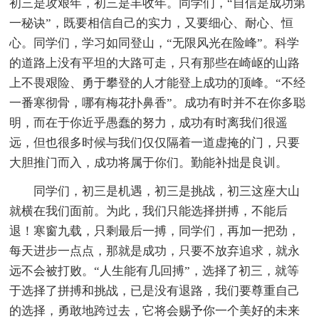
初三是攻艰年，初三是丰收年。同学们，“自信是成功第
一秘诀”，既要相信自己的实力，又要细心、耐心、恒
心。同学们，学习如同登山，“无限风光在险峰”。科学
的道路上没有平坦的大路可走，只有那些在崎岖的山路
上不畏艰险、勇于攀登的人才能登上成功的顶峰。“不经
一番寒彻骨，哪有梅花扑鼻香”。成功有时并不在你多聪
明，而在于你近乎愚蠢的努力，成功有时离我们很遥
远，但也很多时候与我们仅仅隔着一道虚掩的门，只要
大胆推门而入，成功将属于你们。勤能补拙是良训。
同学们，初三是机遇，初三是挑战，初三这座大山
就横在我们面前。为此，我们只能选择拼搏，不能后
退！寒窗九载，只剩最后一搏，同学们，再加一把劲，
每天进步一点点，那就是成功，只要不放弃追求，就永
远不会被打败。“人生能有几回搏”，选择了初三，就等
于选择了拼搏和挑战，已是没有退路，我们要尊重自己
的选择，勇敢地跨过去，它将会赐予你一个美好的未来