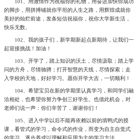
101、用激情作为祝福你的礼物，用奋进加快你成功
的脚步，用拼搏铺就你平坦的人生之路，用辉煌成就你
美好的灿烂前途，发条短信祝福你，祝你大学新生活，
快乐无数。
102、我的孩子们，新学期新起点新期待，让我们一
起迎接挑战！加油！
103、开学了，踏上知识的沃土，尽情汲取；踏上学
问的方舟，尽情驰骋；打开智慧的天线，尽情探索；走
入学校的天地，好好学习。愿你开学大吉，一切顺利！
104、希望宝贝在新的学期里认真学习，和同学们融
洽相处，也希望你努力争创三好学生。也借此机会，对
老师们说一声：你们辛苦了，谢谢你们！
105、进入中学以后不能再依赖以前的填鸭式的授
课，看管式的学习，命令式的作业，而变为自主自觉式
的学习，逐步养成以理解和应用为主的学习方法。