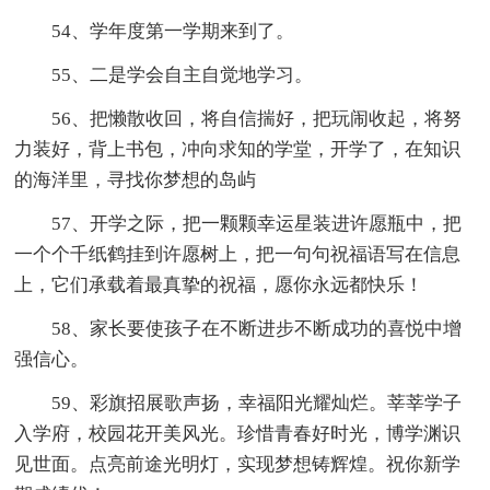
54、学年度第一学期来到了。
55、二是学会自主自觉地学习。
56、把懒散收回，将自信揣好，把玩闹收起，将努
力装好，背上书包，冲向求知的学堂，开学了，在知识
的海洋里，寻找你梦想的岛屿
57、开学之际，把一颗颗幸运星装进许愿瓶中，把
一个个千纸鹤挂到许愿树上，把一句句祝福语写在信息
上，它们承载着最真挚的祝福，愿你永远都快乐！
58、家长要使孩子在不断进步不断成功的喜悦中增
强信心。
59、彩旗招展歌声扬，幸福阳光耀灿烂。莘莘学子
入学府，校园花开美风光。珍惜青春好时光，博学渊识
见世面。点亮前途光明灯，实现梦想铸辉煌。祝你新学