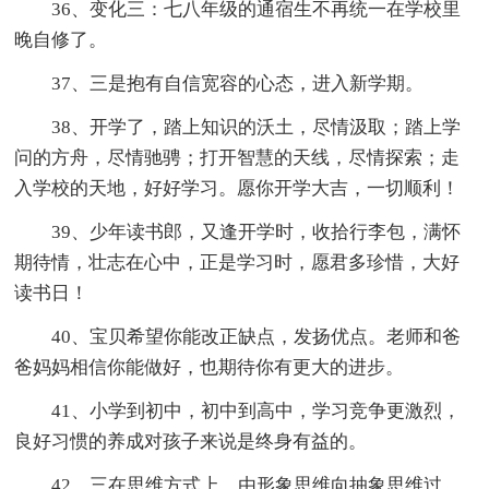
36、变化三：七八年级的通宿生不再统一在学校里
晚自修了。
37、三是抱有自信宽容的心态，进入新学期。
38、开学了，踏上知识的沃土，尽情汲取；踏上学
问的方舟，尽情驰骋；打开智慧的天线，尽情探索；走
入学校的天地，好好学习。愿你开学大吉，一切顺利！
39、少年读书郎，又逢开学时，收拾行李包，满怀
期待情，壮志在心中，正是学习时，愿君多珍惜，大好
读书日！
40、宝贝希望你能改正缺点，发扬优点。老师和爸
爸妈妈相信你能做好，也期待你有更大的进步。
41、小学到初中，初中到高中，学习竞争更激烈，
良好习惯的养成对孩子来说是终身有益的。
42、三在思维方式上，由形象思维向抽象思维过