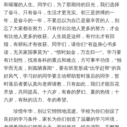
和璀璨的人生。同学们，为了那期待的目光，我们选择
了奋斗。只有奋斗，生活才更充实。初三是拼搏的一
年，是奋斗的一年，不要总以为自己是最辛苦的人，别
忘了大家都在努力，只有付出比他人更多的努力，才会
有比他人更多的收获。人生就是这样，有付出才有回
报，有耕耘才有收获。同学们，请你们“有益身心书多
读，无关家国事莫为”，“惜时如金，万念归一”。学习要
有计划性，找准各科的重点和难点，方可事半功倍，“独
学而无友，则孤陋寡闻”，要在班里形成“比学赶帮”的良
好风气，学习好的同学要主动帮助暂时落后的同学，暂
时落后者要认真向老师请教，只有如此，我们才能百花
齐放，共同提高。十六岁，有春的梦幻、夏的热情；十
六岁，有秋的活力、冬的希望。
珍惜年华，别让它悄悄地流逝。学校为你们创设了
良好的学习条件，家长为你们创造了温馨的学习环境，