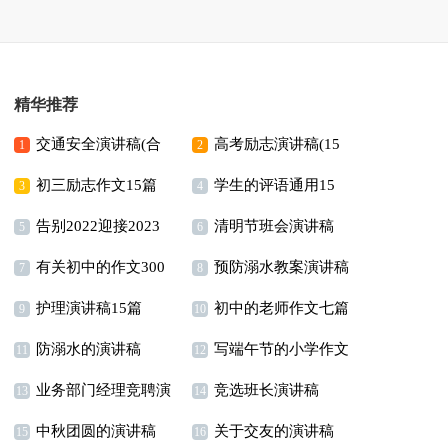
精华推荐
交通安全演讲稿(合
高考励志演讲稿(15
1
2
初三励志作文15篇
学生的评语通用15
集15篇)
篇)
3
4
告别2022迎接2023
清明节班会演讲稿
篇
5
6
有关初中的作文300
预防溺水教案演讲稿
演讲稿
7
8
护理演讲稿15篇
初中的老师作文七篇
字合集九篇
9
10
防溺水的演讲稿
写端午节的小学作文
11
12
业务部门经理竞聘演
竞选班长演讲稿
13
14
中秋团圆的演讲稿
关于交友的演讲稿
讲稿
【热】
15
16