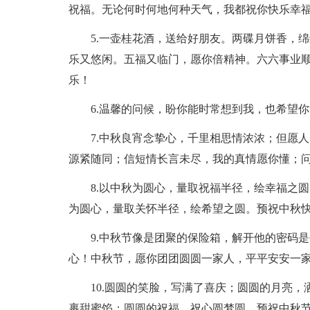
祝福。无论何时何地何种天气，我都祝你快乐幸
5.一壶桂花酒，送给好朋友。两碟月饼香，
乐又悠闲。五福又临门，愿你倍精神。六六事业
乐！
6.温馨的问候，盼你能时常想到我，也希望
7.中秋良宵念挚心，千里相思情浓浓；但愿
源紧随同；信短情长言未尽，我的真情愿你懂；
8.以中秋为圆心，量取祝福半径，绘幸福之
为圆心，量取关怀半径，绘希望之圆。预祝中秋
9.中秋节像是团聚的保险箱，解开他的密码
心！中秋节，愿你团团圆圆一家人，平平安安一
10.圆圆的笑脸，写满了喜庆；圆圆的月亮
裹甜蜜馅；圆圆的祝福，祝心圆梦圆。预祝中秋