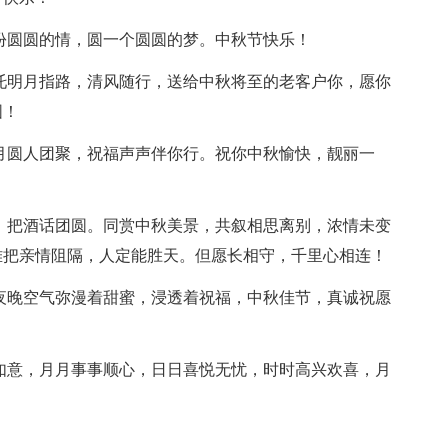
一份圆圆的情，圆一个圆圆的梦。中秋节快乐！
，托明月指路，清风随行，送给中秋将至的老客户你，愿你
圆！
好月圆人团聚，祝福声声伴你行。祝你中秋愉快，靓丽一
友，把酒话团圆。同赏中秋美景，共叙相思离别，浓情未变
难把亲情阻隔，人定能胜天。但愿长相守，千里心相连！
的夜晚空气弥漫着甜蜜，浸透着祝福，中秋佳节，真诚祝愿
满如意，月月事事顺心，日日喜悦无忧，时时高兴欢喜，月