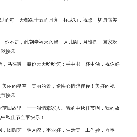
您过的每一天都象十五的月亮一样成功，祝您一切圆满美
走，你不走，此刻幸福永久留；月儿圆，月饼圆，阖家欢
中秋快乐！
在游，鸟在叫，愿你天天哈哈笑；手中书，杯中酒，祝你好
你！美丽的星空，美丽的景，愉快心情陪伴你！美好的祝
秋节快乐！
千次梦回故里，千千泪情牵家人。我的中秋佳节啊，我的故
祝中秋佳节全家快乐！
福飘，团圆笑，明月皎，事业好，生活美，工作妙，喜事