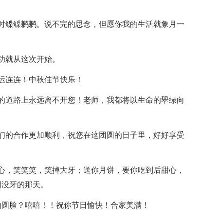
时鲽鲽鹣鹣。说不完的思念，但愿你我的生活就象月一
功就从这次开始。
运连连！中秋佳节快乐！
的道路上永远离不开您！老师，我都将以生命的翠绿向
们的合作更加顺利，祝您在这团圆的日子里，好好享受
心，笑笑笑，笑掉大牙；送你月饼，要你吃到后甜心，
到没牙的那天。
的圆脸？嘻嘻！！祝你节日愉快！合家美满！