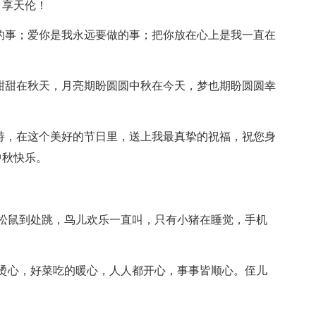
，享天伦！
心的事；爱你是我永远要做的事；把你放在心上是我一直在
圆甜甜在秋天，月亮期盼圆圆中秋在今天，梦也期盼圆圆幸
支持，在这个美好的节日里，送上我最真挚的祝福，祝您身
中秋快乐。
松鼠到处跳，鸟儿欢乐一直叫，只有小猪在睡觉，手机
烫心，好菜吃的暖心，人人都开心，事事皆顺心。侄儿