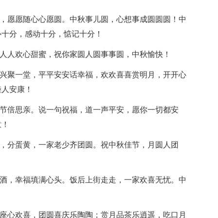
圆，愿愿随心心愿圆。中秋事儿圆，心想事成圆圆圆！中
心十分，感动十分，惦记十分！
，人人欢心甜蜜，祝你家圆人圆事事圆，中秋愉快！
兴兴聚一堂，平平安安话幸福，欢欢喜喜赏明月，开开心
睦人安康！
佳节倍思亲。说一句祝福，道一声平安，愿你一切都安
意！
饼，分蛋黄，一家老少齐团圆。祝中秋佳节，月圆人团
美酒，幸福填满心头。饭后上街走走，一家欢喜无忧。中
满座心欢喜，团圆喜庆乐陶陶；赏月品茶乐逍遥，吃口月