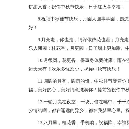
饼甜又香；祝你中秋节快乐，日子红火享幸福！
8.祝福中秋佳节快乐，月圆人圆事事圆，愿
好！
9.月亮走，你也走，情深依依花也羞；月亮
乐人团圆；桂花香，月更圆，日子甜上更加甜。
10.月很圆，花更香，保重身体要健康；雨
运天天有！欢乐多忧愁少，祝你中秋节快乐！
11.圆圆的月亮，圆圆的饼，中秋佳节等着
福，美好的心，美好情意滋润你！提前预祝你中
12.一轮月亮在夜空，一块月饼在嘴中。千
乡情结啊，都在遥远的异乡，都在我梦里心里。
13.八月里，桂花香，手机响，祝福降，幸