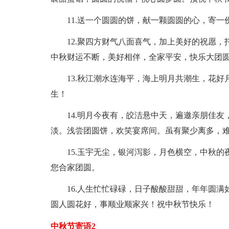
11.送一个圆圆的饼，献一颗圆圆的心，寄
12.聚四方财气八面喜气，加上美好的祝愿
中秋财运不断，美好相伴，全家平安，快乐大团
13.秋江潮水连海平，海上明月共潮生，花
生！
14.明月今夜有，皎洁悬中天，遍邀亲朋佳
淡。浅尝团圆饼，欢笑宴席间。虽有聚少离多，
15.玉宇无尘，银河泻影，月色横空，中秋
您合家团圆。
16.人生忙忙碌碌，日子酸酸甜甜，年年圆
圆人圆花好，事顺业顺家兴！祝中秋节快乐！
中秋节寄语2