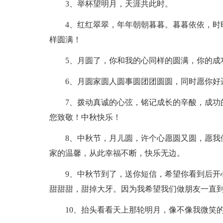
3、举杯望明月，天涯共此时。
4、红红翠翠，年年朝朝暮暮。暮暮依依，时
样圆满！
5、月圆了，你和我的心同样的圆满，你的成
6、月圆家圆人圆事圆团团圆圆，同时愿你好
7、拨动真诚的心弦，铭记成长的辛酸，成功
您致敬！中秋快乐！
8、中秋节，月儿圆，许个心愿圆又圆，愿我
家的温馨，从此幸福不断，快乐无边。
9、中秋节到了，送你短信，希望你看到后开
甜甜甜，甜掉大牙。因为我希望我们做朋友一直
10、抬头看看天上那轮明月，像不像我微笑