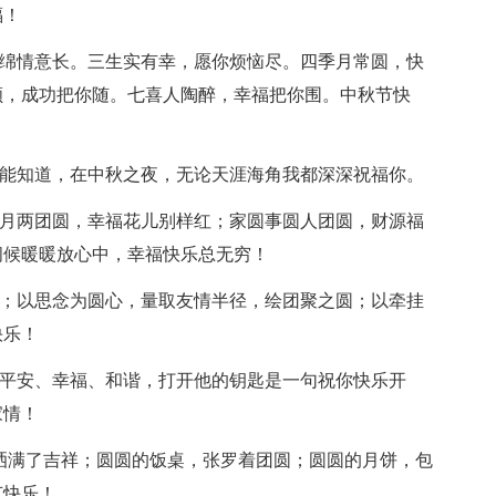
福！
绵绵情意长。三生实有幸，愿你烦恼尽。四季月常圆，快
顺，成功把你随。七喜人陶醉，幸福把你围。中秋节快
你能知道，在中秋之夜，无论天涯海角我都深深祝福你。
人月两团圆，幸福花儿别样红；家圆事圆人团圆，财源福
问候暖暖放心中，幸福快乐总无穷！
圆；以思念为圆心，量取友情半径，绘团聚之圆；以牵挂
快乐！
是平安、幸福、和谐，打开他的钥匙是一句祝你快乐开
家情！
，洒满了吉祥；圆圆的饭桌，张罗着团圆；圆圆的月饼，包
节快乐！