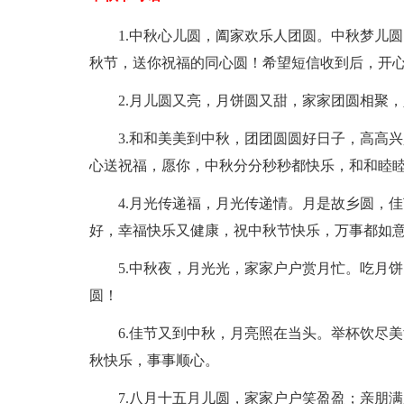
1.中秋心儿圆，阖家欢乐人团圆。中秋梦儿
秋节，送你祝福的同心圆！希望短信收到后，开
2.月儿圆又亮，月饼圆又甜，家家团圆相聚
3.和和美美到中秋，团团圆圆好日子，高高
心送祝福，愿你，中秋分分秒秒都快乐，和和睦
4.月光传递福，月光传递情。月是故乡圆，
好，幸福快乐又健康，祝中秋节快乐，万事都如
5.中秋夜，月光光，家家户户赏月忙。吃月
圆！
6.佳节又到中秋，月亮照在当头。举杯饮尽
秋快乐，事事顺心。
7.八月十五月儿圆，家家户户笑盈盈；亲朋