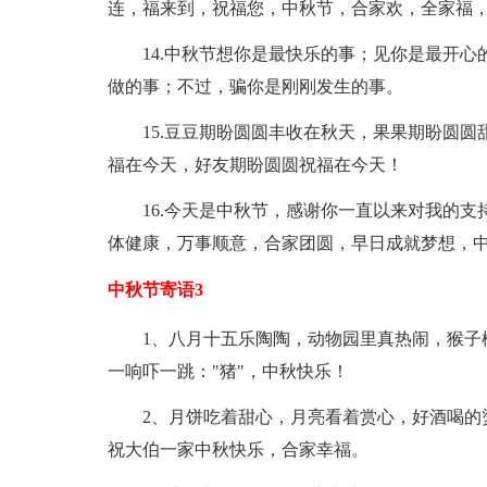
连，福来到，祝福您，中秋节，合家欢，全家福
14.中秋节想你是最快乐的事；见你是最开
做的事；不过，骗你是刚刚发生的事。
15.豆豆期盼圆圆丰收在秋天，果果期盼圆
福在今天，好友期盼圆圆祝福在今天！
16.今天是中秋节，感谢你一直以来对我的
体健康，万事顺意，合家团圆，早日成就梦想，
中秋节寄语3
1、八月十五乐陶陶，动物园里真热闹，猴子
一响吓一跳："猪"，中秋快乐！
2、月饼吃着甜心，月亮看着赏心，好酒喝的
祝大伯一家中秋快乐，合家幸福。