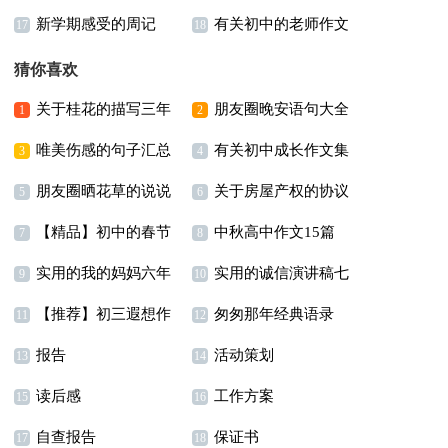
新学期感受的周记
有关初中的老师作文
17
18
3篇
猜你喜欢
关于桂花的描写三年
朋友圈晚安语句大全
1
2
唯美伤感的句子汇总
有关初中成长作文集
级作文汇编6篇
200句精选
3
4
朋友圈晒花草的说说
关于房屋产权的协议
79条
锦8篇
5
6
【精品】初中的春节
中秋高中作文15篇
通用15篇
书范文锦集9篇
7
8
实用的我的妈妈六年
实用的诚信演讲稿七
作文汇总7篇
9
10
【推荐】初三遐想作
匆匆那年经典语录
级作文集合8篇
篇
11
12
报告
活动策划
文集锦6篇
15篇
13
14
读后感
工作方案
15
16
自查报告
保证书
17
18