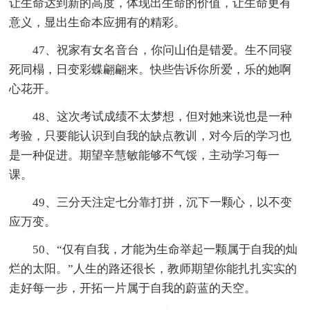
让生命达到新的高度，体现出生命的价值，让生命更有
意义，显出生命本应拥有的精彩。
47、祝家有女名音台，你问山伯是错爱。生不同寝
死同榻，日变彩蝶翩翩来。快些告诉你所爱，乐的她啊
心花开。
48、这次考试成绩不太梦想，但对她来说也是一种
考验，只要能认识到自我的缺点教训，对今后的学习也
是一种促进。期望辛慧敏能够不气馁，主动学习每一
课。
49、三分天注定七分靠打拼，沉下一颗心，以不变
应万变。
50、“仅有自我，才能为生命举起一颗属于自我的灿
烂的太阳。”人生的路还很长，教师期望你能扎扎实实的
走好每一步，开拓一片属于自我的蔚蓝的天空。