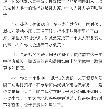
孩子你必须要只是丰富，你要做一个只是渊博的人，成
为这种人唯一的途径就是努力努力一向去努力学习吧孩
子
40、孩子，你很聪明，在不太会站立行走的时候，
就扶着活动小床，三调两转，把小床从卧室里推了出
来。家里人都很惊讶，你竟然完成了一个大人都要费劲
的事儿！而你只会流着口水傻笑；
41、是教师的关爱，同学的帮忙，使诗韵在这一年
中健康成长，期望诗韵在和谐团结向上的团体中，取得
更多的提高。
42、你是一个很乖，很听话的男孩，见了叔叔阿姨
能主动地打招呼；在家帮忙妈妈切菜拖地做家务。可是
你要是每一天早上能自我穿衣服，平时妈妈批评你时，
不要生气；不要大声地和爸爸妈妈说话，取得好成绩时
不能骄傲，你就是最棒的男孩了。