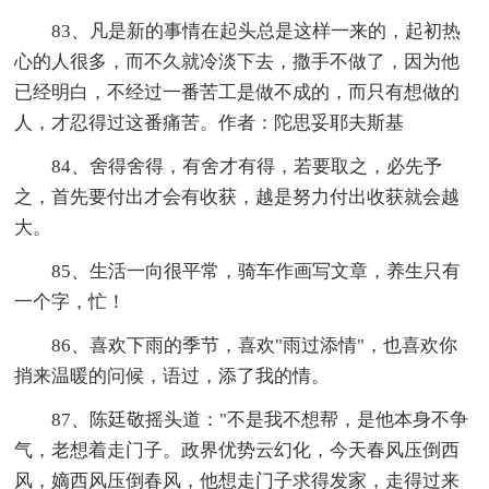
83、凡是新的事情在起头总是这样一来的，起初热
心的人很多，而不久就冷淡下去，撒手不做了，因为他
已经明白，不经过一番苦工是做不成的，而只有想做的
人，才忍得过这番痛苦。作者：陀思妥耶夫斯基
84、舍得舍得，有舍才有得，若要取之，必先予
之，首先要付出才会有收获，越是努力付出收获就会越
大。
85、生活一向很平常，骑车作画写文章，养生只有
一个字，忙！
86、喜欢下雨的季节，喜欢"雨过添情"，也喜欢你
捎来温暖的问候，语过，添了我的情。
87、陈廷敬摇头道："不是我不想帮，是他本身不争
气，老想着走门子。政界优势云幻化，今天春风压倒西
风，嫡西风压倒春风，他想走门子求得发家，走得过来