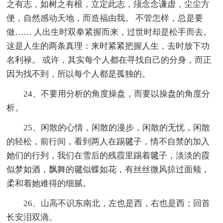
之有志，如树之有根，立定此志，须念念谦虚，尘尘方
便，自然感动天地，而造福由我。 不管怎样，总是要
做…… 人出生时双拳紧握而来，过世时却是松手而去。
这是人生的两条真理：来时紧紧把握人生，去时放下功
名利禄。 或许，其实每个人都在寻找自己的分身，而正
因为找不到，所以每个人都是孤独的。
24、不要用分析的角度操盘，而要以操盘的角度分
析。
25、闲散的心情，闲散的漫步，闲散的无忧，闲散
的轻松，前行间，看到两人在踢毽子，情不自禁的加入
她们的行列，我们在雪后的残霞里踢着毽子，淡淡的霞
似梦如酒，飘舞的毽似蝶如花，有丝丝微风掠过面颊，
柔和着她难得的细腻。
26、山高不识东南北，左也是西，右也是西；回首
长安泪双滴。