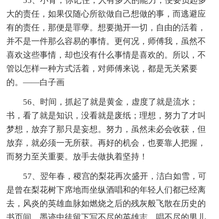
55、小骨，你记住，人有多大的能力，便要负起多
大的责任，如果仅随心所欲做自己想做的事，而逃避应
有的责任，那便是罪孽。想要抛开一切，自由的活着，
并不是一件那么容易的事情。更何况，师傅我，虽然不
喜欢这些事情，却也没有什么事情是喜欢的。所以，不
管以怎样一种方式活着，对师傅来说，都是无关紧要
的。——白子画
56、时间，抓起了就是黄金，虚度了就是流水；
书，看了就是知识，没看就是废纸；理想，努力了才叫
梦想，放弃了那只是妄想。努力，虽然未必会收获，但
放弃，就必须一无所获。再好的机会，也要靠人把握，
而努力至关重要。放手去做执着坚持！
57、翌年春，稷宫的梨花再次盛开，洁白如雪，可
是曾在梨花树下席地而坐纵酒唱和的年轻人们都已经离
去，风炎的英雄血脉如燃烧之后的残灰般飞散在历史的
书页间，墨迹中徒留下写不尽的英雄志、唱不尽的男儿