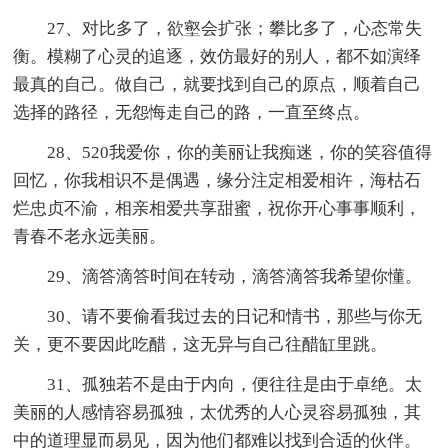
27、对比多了，欲壑会扩张；攀比多了，心态常失
衡。模糊了心灵的追逐，效仿最好的别人，都不如演绎
最真的自己。做自己，就要找到自己的原点，顺着自己
选择的路径，无怨悔走自己的路，一直至终点。
28、520我爱你，你的美丽让我痴迷，你的笑容值得
回忆，你我相识不是偶遇，缘分注定相爱相许，海枯石
烂忠贞不渝，相亲相爱共享甜蜜，祝你开心事事顺利，
青春不老永远美丽。
29、滴答滴答时间在转动，滴答滴答我希望你懂。
30、请不要偷看我过去的日记和情书，那些与你无
关，更不要因此吃醋，这无异与自己往醋缸里跳。
31、孤独若不是由于内向，便往往是由于卓绝。太
美丽的人感情容易孤独，太优秀的人心灵容易孤独，其
中的道理显而易见，因为他们都难以找到合适的伙伴。