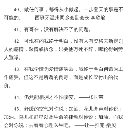
40、做任何事，都得从小做起。一步登天的事是不
可能的。 ——西班牙温州同乡会副会长 李欣瑜
41、有哥在，没有解决不了的问题。
42、可现在的我终于明白，没有人有资格去断定别
人的感情，深情或执念，只要他万死不辞，哪轮得到旁
人置喙。
43、在我学懂为爱情痛哭后，我终于明白何谓为工
作痛哭。但这不是所谓的倒霉，而是成长应付出的代
价。
44、仍然能相拥才不怕骤变。——张国荣
45、舒缓的空气对你说：加油。花儿齐声对你说：
加油。鸟儿和群星以及生命的律动对你说：加油。而我
会对你说：去看看心理医生吧。 ——让—雅克·桑贝