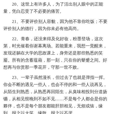
20、这世上有许多人，为了活出别人眼中的正能
量，凭白忍受了不必要的痛苦。
21、不要评价别人容貌，因为他不靠你吃饭；不要
评价别人的德行，因为你未必有他高尚。
22、青春，还没来得及化好妆，粉墨登场，这次
第，时光催着你谢幕离场。若能重来，我想一觉醒来，
发现还躺在大学的思政课上，身旁还是那些熟悉的笑
靥。所有的含蓄蕴藉，那一刻，只在你的颦蹙之间。好
想再与你赏那一季花开，守那一世不败。
23、一辈子虽然漫长，但过去了也就是弹指一挥。
你会不断的遇见一些人，也会不停的和一些人说再见，
从陌生到熟悉，从熟悉再回陌生，从臭味相投到分道扬
镳，从相见恨晚到不如不见……不是每个人都会是你的
夥伴，也不是每个朋友都能肝胆相见，无烦或恼，缘
到，报之以大笑，缘散，报之以不厌。