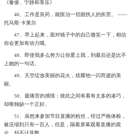
《奢侈、宁静和享乐》
46、工作是良药，能医治一切困扰人的疾苦。 ——
托马斯·卡莱尔
47、早上起来，面对镜子中的自己微笑一下，相信
你会更加有动力哦。
48、即使我多么努力让你爱上我，到最后还是比不
上她的一句话。
49、天空绽放美丽的花火，炫耀他一闪而逝的美
丽。
50、最痛苦的感情：彼此之间有着有太多的凑巧，
却唯独缺一个正好。
51、虽然来参加节目直播的粉丝，经过严格体检，
被压缩到只有一百人，但是，隔着屏幕观看直播的观
众，却不计其数。