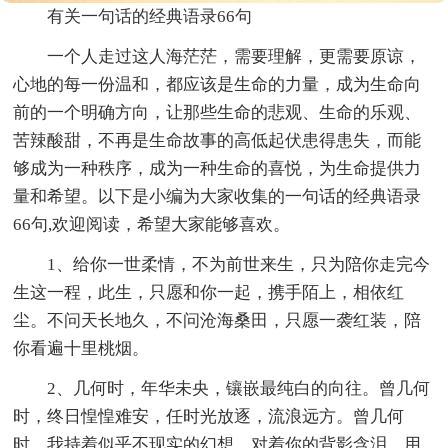
有关一句话的经典语录66句
一个人走过这人海茫茫，需要理解，更需要原谅，
心地的每一份温和，都应该是生命的力量，成为生命向
前的一个明确方向，让那些生命的悲观、生命的乐观、
苦辣酸甜，不再是生命故事的高低起伏患得患失，而能
够成为一种秩序，成为一种生命的喜悦，为生命提供力
量和希望。以下是小编为大家收集的一句话的经典语录
66句,欢迎阅读，希望大家能够喜欢。
1、给你一世柔情，不为前世来生，只为陪你走完今
生这一程，此生，只愿和你一起，携手陌上，相依红
尘。不问天长地久，不问沧海桑田，只愿一袭红装，陪
你看遍十里桃烟。
2、几何时，年华未央，镶嵌最纯白的向往。曾几何
时，终日惶惶难安，任时光放逐，流浪远方。曾几何
时，我持着似乎不现实的幻想，对着你的背影含泪，用