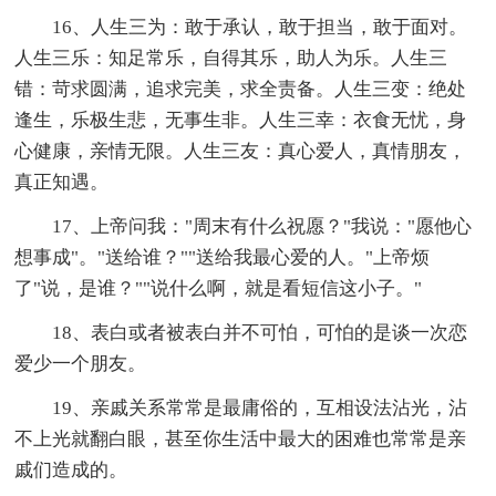
16、人生三为：敢于承认，敢于担当，敢于面对。
人生三乐：知足常乐，自得其乐，助人为乐。人生三
错：苛求圆满，追求完美，求全责备。人生三变：绝处
逢生，乐极生悲，无事生非。人生三幸：衣食无忧，身
心健康，亲情无限。人生三友：真心爱人，真情朋友，
真正知遇。
17、上帝问我："周末有什么祝愿？"我说："愿他心
想事成"。"送给谁？""送给我最心爱的人。"上帝烦
了"说，是谁？""说什么啊，就是看短信这小子。"
18、表白或者被表白并不可怕，可怕的是谈一次恋
爱少一个朋友。
19、亲戚关系常常是最庸俗的，互相设法沾光，沾
不上光就翻白眼，甚至你生活中最大的困难也常常是亲
戚们造成的。