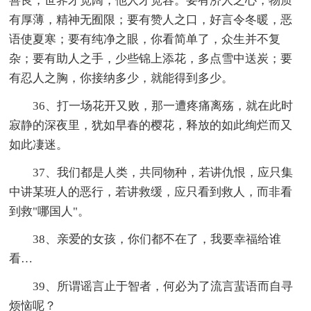
善良，世界才宽阔，他人才宽容。要有济人之心，物质
有厚薄，精神无囿限；要有赞人之口，好言令冬暖，恶
语使夏寒；要有纯净之眼，你看简单了，众生并不复
杂；要有助人之手，少些锦上添花，多点雪中送炭；要
有忍人之胸，你接纳多少，就能得到多少。
36、打一场花开又败，那一遭疼痛离殇，就在此时
寂静的深夜里，犹如早春的樱花，释放的如此绚烂而又
如此凄迷。
37、我们都是人类，共同物种，若讲仇恨，应只集
中讲某班人的恶行，若讲救缓，应只看到救人，而非看
到救"哪国人"。
38、亲爱的女孩，你们都不在了，我要幸福给谁
看…
39、所谓谣言止于智者，何必为了流言蜚语而自寻
烦恼呢？