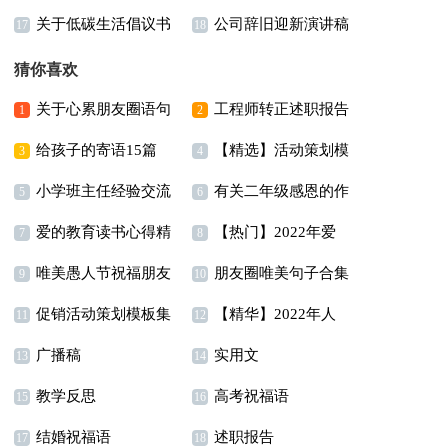
关于低碳生活倡议书
公司辞旧迎新演讲稿
篇
用15篇)
17
18
猜你喜欢
关于心累朋友圈语句
工程师转正述职报告
1
2
给孩子的寄语15篇
【精选】活动策划模
大全80句
3
4
小学班主任经验交流
有关二年级感恩的作
板集锦6篇
5
6
爱的教育读书心得精
【热门】2022年爱
发言稿14篇
文合集五篇
7
8
唯美愚人节祝福朋友
朋友圈唯美句子合集
选15篇
情唯美句子集锦100条
9
10
促销活动策划模板集
【精华】2022年人
圈句子（精选40句）
15篇
11
12
广播稿
实用文
合八篇
生的经典语录摘录79句
13
14
教学反思
高考祝福语
15
16
结婚祝福语
述职报告
17
18