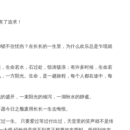
有了追求！
却锁不住忧伤？在长长的一生里，为什么欢乐总是乍现就
候，生命若水，石过处，惊涛骇浪；有许多时候，生命若
风，一方阳光。生命，是一趟旅程，每个人都在途中，每
花的盛开，一束阳光的倾泻，一湖秋水的静谧。
不愿今日之颓废用长长一生去悔恨。
度过一生。 只要爱过等过付出过，天堂里的笑声就不是传
弘一大师 经验就是得不到真正想要的东西时，所得到的东