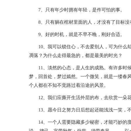
7、只有年少时拥有年轻，是件可怕的事。
8、只有躺在棺材里面的人，才没有了目标没
9、好的时机，就是不早不晚，刚好合适。
10、我可以锁住心，不去爱别人，可为什么
凋落？为什么走得最急的，都是最美的时光？
11、淡然的心态，是人生的成熟。有许多时
梦，回首处，梦过嫣然。一个微笑，就是一缕春
个人都在不知不觉路过着沿途的风景。
12、我们应撕开生活外层的布，去欣赏一朵
13、愿今日之努力日后想起还能浅浅一笑，
14、一个人需要隐藏多少秘密，才能巧妙的
说。 律己，宜带秋气；处世，须带春风。 ——