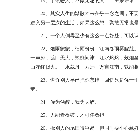
19、宁做恶人，不做无趣的人——王蒙语录
20、其实人生的聚散本来在乎一念之间，不
进入另一层次的生活，如果这么想，聚散无常也
21、一个人倒霉至少有这么一点好处，可以
22、烟雨蒙蒙，细雨纷纷，江南春雨雾朦胧
一声凉，渡口无人，孰能问津。江水悠悠，炊烟
山花红似火。一水载舟一方远，万亩江南，孰能
23、也许别人早已把你忘掉，回忆只是你一
劳。
24、你为酒醉，我为人醉。
25、人能看得破，才可任负担。
26、揪别人的尾巴很容易，但同时要小心藏