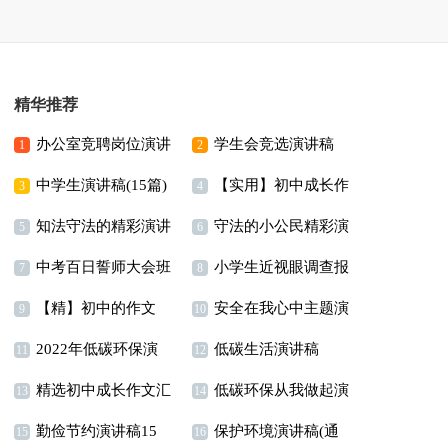
精华推荐
办公室竞聘岗位演讲
学生会竞选演讲稿
1
2
中学生演讲稿(15篇)
【实用】初中成长作
稿
(汇编15篇)
3
4
知法守法的精彩演讲
守法的小公民精彩演
文汇编六篇
5
6
中考百日誓师大会班
小学生近视眼调查报
稿
讲稿15篇
7
8
【精】初中的作文
安全在我心中主题演
主任演讲稿
告
9
10
2022年低碳环保演
低碳生活演讲稿
讲稿15篇
11
12
精选初中成长作文汇
低碳环保从我做起演
讲稿
13
14
勤俭节约演讲稿15
保护环境演讲稿(通
编五篇
讲稿
15
16