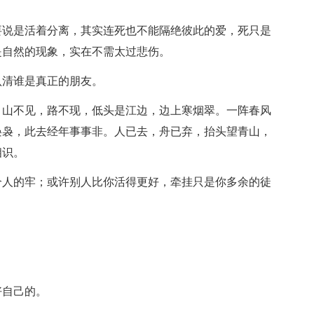
要说是活着分离，其实连死也不能隔绝彼此的爱，死只是
是自然的现象，实在不需太过悲伤。
认清谁是真正的朋友。
。山不见，路不现，低头是江边，边上寒烟翠。一阵春风
袅袅，此去经年事事非。人已去，舟已弃，抬头望青山，
相识。
个人的牢；或许别人比你活得更好，牵挂只是你多余的徒
好自己的。