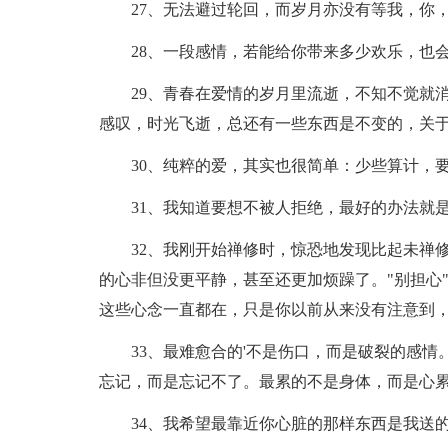
27、无法避过轮回，而岁月亦没有等我，你
28、一段感情，若能给你带来多少欢乐，也
29、青春在爱情的岁月里流逝，不知不觉就
感叹，时光飞逝，总还有一些东西是不变的，关
30、纯粹的爱，其实也很简单：少些算计，
31、我知道要想不被人拒绝，最好的办法就
32、我刚开始禅修时，惊恐地发现比起未禅
的心非但没更平静，甚至还更加烦躁了。"别担心
这些心念一直都在，只是你以前从来没有注意到，
33、最难愈合的'不是伤口，而是破裂的感
忘记，而是忘记不了。最累的不是身体，而是心
34、我希望最靠近你心脏的那样东西是我送