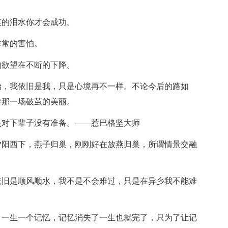
笑的泪水你才会成功。
非常的害怕。
的欲望在不断的下降。
始，我依旧是我，只是心境再不一样。不论今后的路如
待那一场破茧的美丽。
是对下辈子没有准备。——惹巴格坚大师
夕阳西下，燕子归巢，刚刚好在放燕归巢，所谓情景交融
依旧是顺风顺水，我不是不会难过，只是在异乡我不能难
，一生一个记忆，记忆消失了一生也就完了，只为了让记