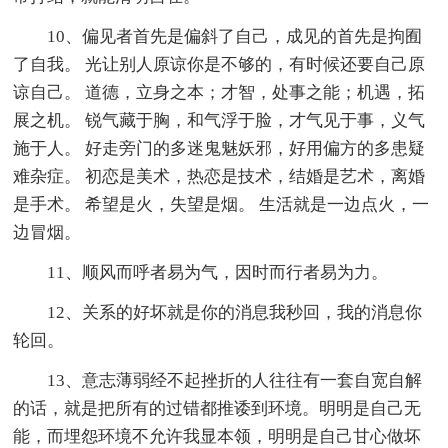
10、偏见者首先是偏斜了自己，成见的首先是拘囿
了自我。 光让别人原谅你是不够的，有时候还要自己原
谅自己。 道德，立身之本；才智，处事之能；机遇，拓
展之机。 锐气藏于胸，和气浮于脸，才气见于事，义气
施于人。 好走旁门的多迷鬼魅妖邪，好用偏方的多患疑
难杂症。 初恋是美术，热恋是技术，结婚是艺术，离婚
是手术。 希望是火，失望是烟。 生活就是一边点火，一
边冒烟。
11、顺风而呼者易为气，因时而行者易为力。
12、关系的好坏就是你的消息我秒回，我的消息你
轮回。
13、意志薄弱经不起挫折的人往往有一套自宽自解
的话，就是把所有的过错都推诿到环境。明明是自己无
能，而埋怨环境不允许我显本领，明明是自己甘心做坏