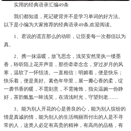
实用的经典语录汇编49条
我们都知道，死记硬背并不是学习单词的好方法。
以下是小编为大家推荐的经典语录49条,欢迎阅读。
1、君说的谎言那么的动听，让臣妾每一次都信以为
真。
2、携一抹温暖，放飞思念，浅笑安然里执一缕墨
香，聆听陌上花开声音，那些牵牵念念，穿过岁月的风
寒，温软了一怀恬淡。一直相信：明媚着，便是快乐；
快乐着，便是美好。素色年华里，展一瓣心香的柔，绽
一袭书香的暖，不需刻意，不需掩饰，指尖温婉一份静
好，茶韵氤氲一眸浅笑，在清浅时光，守望到老……
3、能为别人开花的心是善良的心，能为别人缤纷的
情是真诚的情，能为别人的生活绚丽而付出的人是不寻
常的人，这类人必定有高贵的精神，有高尚的品格，有