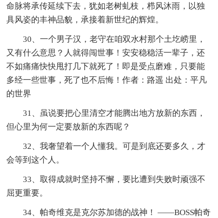
命脉将承传延续下去，犹如老树虬枝，栉风沐雨，以独
具风姿的丰神品貌，承接着新世纪的辉煌。
30、一个男子汉，老守在咱双水村那个土圪崂里，
又有什么意思？人就得闯世事！安安稳稳活一辈子，还
不如痛痛快快甩打几下就死了！即是受点磨难，只要能
多经一些世事，死了也不后悔！作者：路遥 出处：平凡
的世界
31、虽说要把心里清空才能腾出地方放新的东西，
但心里为何一定要放新的东西呢？
32、我奢望着一个人懂我。可是到底还要多久，才
会等到这个人。
33、取得成就时坚持不懈，要比遭到失败时顽强不
屈更重要。
34、帕奇维克是克尔苏加德的战神！ ——BOSS帕奇