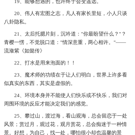
19、能够想遇的，也许终于会变遥远。
20、伟人有宏图之志，凡人有家长里短，小人只谈
八卦隐私。
21、太后托腮片刻，沉吟道："你最盼望什么？"？
青樱一愣，不觉脱口道："情深意重，两心相许。"——
流潋紫《如懿传》
22、打水是用来泡面的！！
23、魔术师的功绩在于让人们明白，世界上许多看
似真实的东西，其实是虚假的。
24、环境本身并不能使人们快乐或不快乐，我们对
周围环境的反应才能决定我们的感觉。
25、攀过山，渡过海，看山观海，总会留恋于一处
风景；赏过月，观过花，观月赏花，总会痴迷于一种情
景。好想，为自己，找一处，哪怕很小却也温馨的景