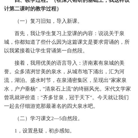
四、教学过程。（在深入钻研的基础上，我这样设
计第二课时的教学过程）
（一）复习旧知，导入新课。
首先，我让学生复习上堂课的内容：说说关于泉
城，你都知道了些什么因为这篇课文是要求背诵的，所
以我紧接着让学生背诵第一自然段。
接着，我用优美的语言导入：济南素有泉城的美
誉。众多清冽甘美的泉水，从城市地下涌出，汇为河
流，湖泊。盛水时节，在泉涌密集区，呈现出"家家泉
水，户户垂杨"，"清泉石上流"的绮丽风光。宋代文学家
曾巩就评价道："齐多甘泉，冠于天下"。今天就让我们
一起去仔细游览那最著名的四大泉水吧。
（二）学习课文2—5自然段。
1，设置悬疑，初步感知。