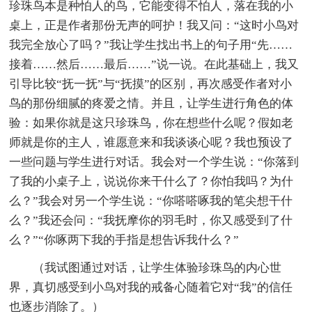
珍珠鸟本是种怕人的鸟，它能变得不怕人，落在我的小
桌上，正是作者那份无声的呵护！我又问：“这时小鸟对
我完全放心了吗？”我让学生找出书上的句子用“先……
接着……然后……最后……”说一说。在此基础上，我又
引导比较“抚一抚”与“抚摸”的区别，再次感受作者对小
鸟的那份细腻的疼爱之情。并且，让学生进行角色的体
验：如果你就是这只珍珠鸟，你在想些什么呢？假如老
师就是你的主人，谁愿意来和我谈谈心呢？我也预设了
一些问题与学生进行对话。我会对一个学生说：“你落到
了我的小桌子上，说说你来干什么了？你怕我吗？为什
么？”我会对另一个学生说：“你嗒嗒啄我的笔尖想干什
么？”我还会问：“我抚摩你的羽毛时，你又感受到了什
么？”“你啄两下我的手指是想告诉我什么？”
（我试图通过对话，让学生体验珍珠鸟的内心世
界，真切感受到小鸟对我的戒备心随着它对“我”的信任
也逐步消除了。）