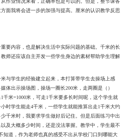
。从作业情况来看，正确率也是可以的。但是，整节课各
这方面我将会进一步的加强与提高。厘米的认识教学反思
个重要内容，也是解决生活中实际问题的基础。千米的长
，教师还应该自主开发一些学生身边的素材帮助学生理解
千米与学生的经验建立起来，本打算带学生去操场上感
媒体出示操场图，操场一圈长200米，走两圈是（）
出1千米=1000米，可走1千米要多长时间呢，这个学生就
小时学生能走4千米，一些学生就能推算出走1千米大约
多少千米时，我要求学生做好后记住。但是后面练习中出
具以及大概多少时间，还是没法掌握。教学中，学生最不
不知道，作为老师也真的感受不出从学校门口到哪能大