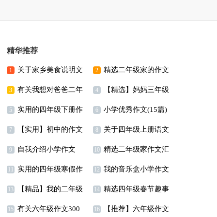
精华推荐
关于家乡美食说明文
精选二年级家的作文
1
2
有关我想对爸爸二年
【精选】妈妈三年级
300字三篇
3
4
实用的四年级下册作
小学优秀作文(15篇)
级作文汇编九篇
作文300字集锦9篇
5
6
【实用】初中的作文
关于四年级上册语文
文汇编十篇
7
8
自我介绍小学作文
精选二年级家作文汇
300字集锦9篇
作文6篇
9
10
实用的四年级寒假作
我的音乐盒小学作文
15篇
编八篇
11
12
【精品】我的二年级
精选四年级春节趣事
文四篇
13
14
有关六年级作文300
【推荐】六年级作文
作文300字集合九篇
作文合集10篇
15
16