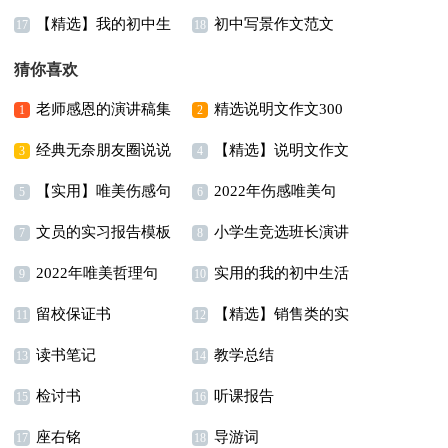
【精选】我的初中生
初中写景作文范文
字集锦9篇
集合7篇
17
18
活作文汇总六篇
猜你喜欢
老师感恩的演讲稿集
精选说明文作文300
1
2
经典无奈朋友圈说说
【精选】说明文作文
合八篇
字集锦7篇
3
4
【实用】唯美伤感句
2022年伤感唯美句
句子100句精选
合集五篇
5
6
文员的实习报告模板
小学生竞选班长演讲
子汇总59条
子汇编65句
7
8
2022年唯美哲理句
实用的我的初中生活
锦集5篇
稿15篇
9
10
留校保证书
【精选】销售类的实
子摘录75句
作文汇总七篇
11
12
读书笔记
教学总结
习报告锦集五篇
13
14
检讨书
听课报告
15
16
座右铭
导游词
17
18