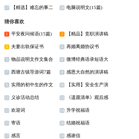
【精选】难忘的事二
电脑说明文(15篇)
作文七篇
300字锦集9篇
17
18
年级作文300字锦集8篇
猜你喜欢
平安夜问候语(15篇)
【精品】竞职演讲稿
1
2
夫妻出轨保证书
再婚离婚协议书
汇编七篇
3
4
物品说明文作文集合
微博经典语录短语大
5
6
西塘古镇导游词7篇
感恩大自然的演讲稿
八篇
全
7
8
实用的初中生的作文
【实用】安全生产演
9
10
义诊活动总结
《遗愿清单》观后感
300字汇编5篇
讲稿四篇
11
12
欢迎词
升学祝福语
13
14
寄语
结婚祝福语
15
16
感言
感谢信
17
18