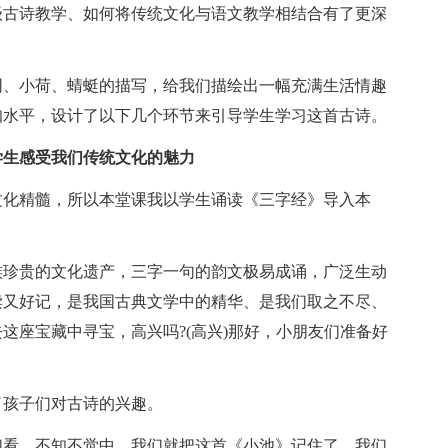
级古诗教学、如何将传统文化与语文教学相结合有了更深
阴、小荷、蜻蜓的描写，给我们描绘出一幅充满生活情趣
知水平，设计了以下几个环节来引导学生学习这首古诗。
学生感受我们传统文化的魅力
文化精髓，所以本堂课我以学生诵读《三字经》导入本
族珍贵的文化遗产，三字一句的韵文极易成诵，广泛生动
读又好记，是我国古典文学中的精华、是我们取之不尽、
这座宝藏中寻宝，高兴吗?(高兴)那好，小朋友们准备好
了孩子们对古诗的兴趣。
们看，不知不觉中，我们就把这首《小池》记住了，我们