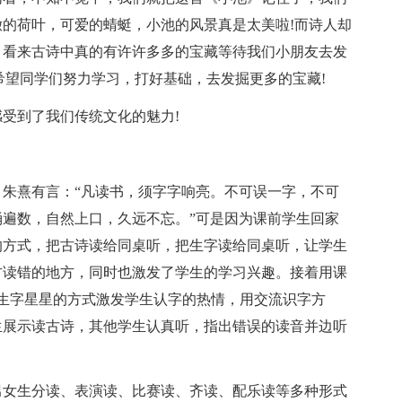
的荷叶，可爱的蜻蜓，小池的风景真是太美啦!而诗人却
，看来古诗中真的有许许多多的宝藏等待我们小朋友去发
希望同学们努力学习，打好基础，去发掘更多的宝藏!
受到了我们传统文化的魅力!
朱熹有言：“凡读书，须字字响亮。不可误一字，不可
遍数，自然上口，久远不忘。”可是因为课前学生回家
的方式，把古诗读给同桌听，把生字读给同桌听，让学生
方读错的地方，同时也激发了学生的学习兴趣。接着用课
生字星星的方式激发学生认字的热情，用交流识字方
生展示读古诗，其他学生认真听，指出错误的读音并边听
男女生分读、表演读、比赛读、齐读、配乐读等多种形式