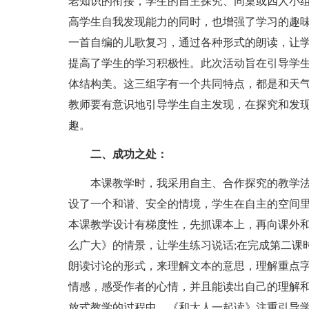
老知识的衔接，学生的自主探究、同桌或四人小
高学生自我发现能力的同时，也增强了学习的趣
一首自编的儿歌复习，通过各种形式的朗读，让学
提高了学生的学习积极性。此次活动旨在引导学
体结构美。这三组字有一个共同特点，都是和天
教师要有意识地引导学生自主发现，在探究和发
趣。
二、成功之处：
本课教学时，我采用自主、合作探究的教学
设了一个和谐、安全的情境，学生在自主的空间
本课教学设计有梯度性，先抓课本上，再向课外
么广大》的情景，让学生练习说话;在完成第二课
朗读讨论的形式，来理解文本的意思，理解重点字
情感，感受作者的心情，并且能读出自己的理解
放式教学的过程中，《和大人一起读》注重引导