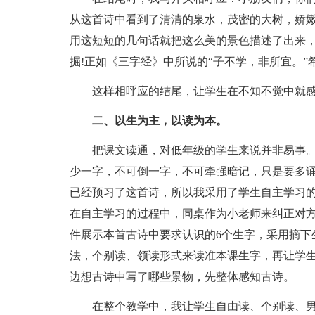
从这首诗中看到了清清的泉水，茂密的大树，娇嫩
用这短短的几句话就把这么美的景色描述了出来
掘!正如《三字经》中所说的“子不学，非所宜。”
这样相呼应的结尾，让学生在不知不觉中就感
二、以生为主，以读为本。
把课文读通，对低年级的学生来说并非易事。
少一字，不可倒一字，不可牵强暗记，只是要多诵
已经预习了这首诗，所以我采用了学生自主学习
在自主学习的过程中，同桌作为小老师来纠正对
件展示本首古诗中要求认识的6个生字，采用摘下
法，个别读、领读形式来读准本课生字，再让学
边想古诗中写了哪些景物，先整体感知古诗。
在整个教学中，我让学生自由读、个别读、