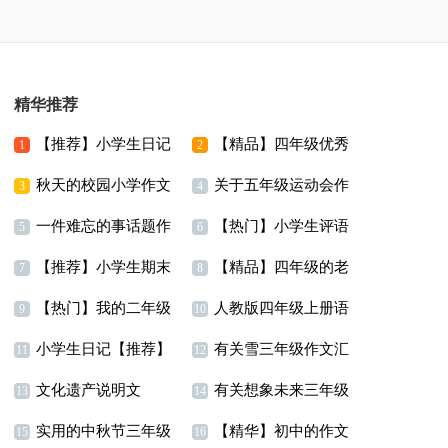
精华推荐
【推荐】小学生日记
【精品】四年级优秀
1
2
秋天的校园小学作文
关于五年级运动会作
作文锦集八篇
3
4
一件难忘的事话题作
【热门】小学生评语
文汇编九篇
5
6
【推荐】小学生期末
【精品】四年级的老
文
7
8
【热门】我的二年级
人教版四年级上册语
评语
师的作文合集十篇
9
10
小学生日记【推荐】
有关雪三年级作文汇
作文300字锦集10篇
文教学计划
11
12
文化遗产说明文
有关想象未来三年级
编9篇
13
14
实用的中秋节三年级
【精华】初中的作文
作文300字三篇
15
16