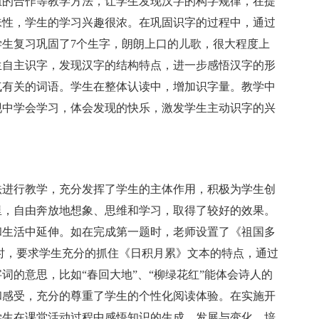
组的合作等教学方法，让学生发现汉字的构字规律，在提
味性，学生的学习兴趣很浓。在巩固识字的过程中，通过
生复习巩固了7个生字，朗朗上口的儿歌，很大程度上
生自主识字，发现汉字的结构特点，进一步感悟汉字的形
气有关的词语。学生在整体认读中，增加识字量。教学中
现中学会学习，体会发现的快乐，激发学生主动识字的兴
法进行教学，充分发挥了学生的主体作用，积极为学生创
里，自由奔放地想象、思维和学习，取得了较好的效果。
和生活中延伸。如在完成第一题时，老师设置了《祖国多
时，要求学生充分的抓住《日积月累》文本的特点，通过
词的意思，比如“春回大地”、“柳绿花红”能体会诗人的
和感受，充分的尊重了学生的个性化阅读体验。在实施开
学生在课堂活动过程中感悟知识的生成、发展与变化，培