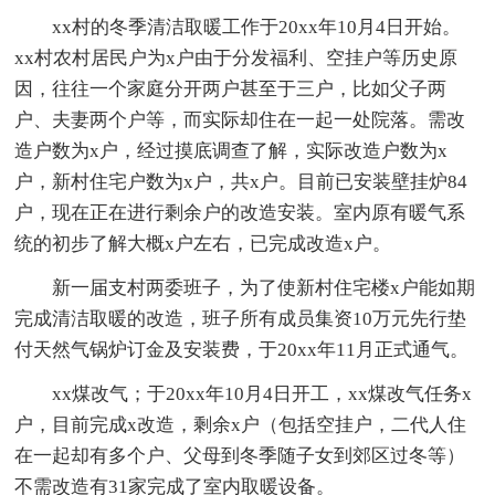
xx村的冬季清洁取暖工作于20xx年10月4日开始。
xx村农村居民户为x户由于分发福利、空挂户等历史原
因，往往一个家庭分开两户甚至于三户，比如父子两
户、夫妻两个户等，而实际却住在一起一处院落。需改
造户数为x户，经过摸底调查了解，实际改造户数为x
户，新村住宅户数为x户，共x户。目前已安装壁挂炉84
户，现在正在进行剩余户的改造安装。室内原有暖气系
统的初步了解大概x户左右，已完成改造x户。
新一届支村两委班子，为了使新村住宅楼x户能如期
完成清洁取暖的改造，班子所有成员集资10万元先行垫
付天然气锅炉订金及安装费，于20xx年11月正式通气。
xx煤改气；于20xx年10月4日开工，xx煤改气任务x
户，目前完成x改造，剩余x户（包括空挂户，二代人住
在一起却有多个户、父母到冬季随子女到郊区过冬等）
不需改造有31家完成了室内取暖设备。