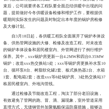
束后，公司就要求各工程队要全面总结供暖中出现的问
题，提前做好今冬供暖设备检修和维护工作，要根据供
暖期间实际发生的问题及时制定出本年度的锅炉房检修
及大修计划。
自3月18日起，各供暖工程队全面展开了锅炉本体设
备、供热管网设施的大修、检修及改造工程。对未改造
的锅炉本体设备和居民楼室内、外管网进行了例行维护
保养。其中，xxx锅炉房更新一台4.2MW和四台0.35MW
锅炉；改造xxx热交换站1处；xxx等锅炉房更换补水泵10
台、循环泵8台、树脂软化罐2套、板式换热器2台、水箱
1套、配电箱2套；改造xxx等8处锅炉房、3处热交换站37
栋居民楼室内、外地沟管线。
通过检修及节能改造工程，淘汰了部分老旧设施，
有效避免了管网的跑、冒、滴、漏现象，室外管道采用
直埋方式，无缝钢管外加聚氨酯保温防腐措施，能够达