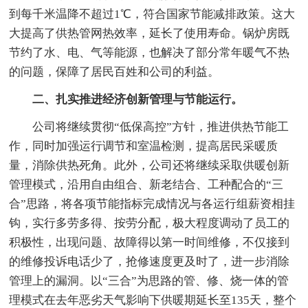
到每千米温降不超过1℃，符合国家节能减排政策。这大
大提高了供热管网热效率，延长了使用寿命。锅炉房既
节约了水、电、气等能源，也解决了部分常年暖气不热
的问题，保障了居民百姓和公司的利益。
二、扎实推进经济创新管理与节能运行。
公司将继续贯彻“低保高控”方针，推进供热节能工
作，同时加强运行调节和室温检测，提高居民采暖质
量，消除供热死角。此外，公司还将继续采取供暖创新
管理模式，沿用自由组合、新老结合、工种配合的“三
合”思路，将各项节能指标完成情况与各运行组薪资相挂
钩，实行多劳多得、按劳分配，极大程度调动了员工的
积极性，出现问题、故障得以第一时间维修，不仅接到
的维修投诉电话少了，抢修速度更及时了，进一步消除
管理上的漏洞。以“三合”为思路的管、修、烧一体的管
理模式在去年恶劣天气影响下供暖期延长至135天，整个