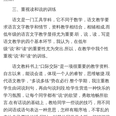
三、重视读和说的训练
语文是一门工具学科，它不同于数学，语文教学要
求语言文字教学和情节，资料教学相结合，相辅相成.而
低年级的语言文字教学显得尤为重要.听，说，读，写是
语文教学的四个基本环节，我认为，在低年
级"说"和"读"的重要性尤为突出.所以，在教学中我个性
重视"说"和"读"的训练。
语文教科书上"口际交际"是一项很重要的教学资料.
自古以来，能说会道，体现一个人的睿智，思维敏捷.现
代语文教学，"多说多练"势在必行.整个学期，我注重教
学生由词说到句，再由句说到段.给学生营造一种快乐的
学习氛围，让每个同学都有"说"的欲望，勇敢地畅所欲
言.在有话说的基础上，教给同学一些说的技巧，用不同
的词语或语句表达一种意思，怎样有顺序地，不零乱的