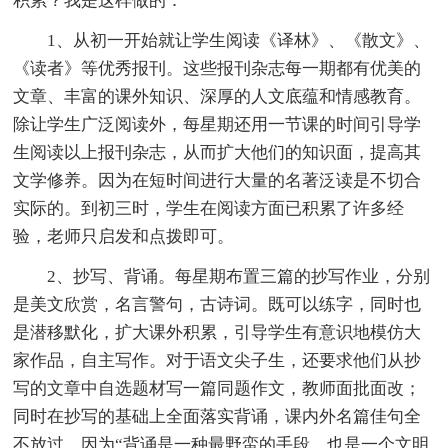
积累？我是这样做的：
1、从初一开始就让学生阅读《译林》、《散文》、
《读者》等优秀报刊。这些报刊杂志每一期都有优美的
文章、丰富的课外知识、深厚的人文底蕴和情感教育。
除让学生广泛阅读外，每星期还用一节课的时间引导学
生阅读以上报刊杂志，从而扩大他们的知识面，提高其
文学修养。因为在短时间进行大量的名著泛读是不切合
实际的。到初三时，学生在阅读方面已积累了许多经
验，老师只启发和点拨即可。
2、抄写、背诵。每星期布置三篇的抄写作业，分别
是美文欣赏，名言警句，古诗词。既可以练字，同时也
是潜移默化，扩大课外积累，引导学生有意识地模仿大
家作品，自主写作。对于语文尖子生，还要求他们从抄
写的文章中自选题材写一篇同题作文，教师面批面改；
同时在抄写的基础上全面落实背诵，课内外名篇佳句全
不放过，因为“背诵是一种最野蛮的手段，也是一个文明