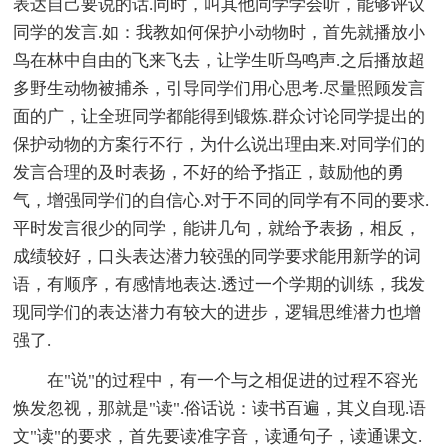
表达自己要说的话.同时，叫其他同学学会听，能够评议
同学的发言.如：我教如何保护小动物时，首先就播放小
鸟在林中自由的飞来飞去，让学生听鸟鸣声.之后播放超
多野生动物被捕杀，引导同学们用心思考.尽量照顾发言
面的广，让全班同学都能得到锻炼.群众讨论同学提出的
保护动物的方案行不行，为什么说出理由来.对同学们的
发言合理的及时表扬，不好的给予指正，鼓励他的勇
气，增强同学们的自信心.对于不同的同学有不同的要求.
平时发言很少的同学，能讲几句，就给予表扬，相反，
成绩较好，口头表达潜力较强的同学要求能用新学的词
语，有顺序，有感情地表达.透过一个学期的训练，我发
现同学们的表达潜力有较大的进步，逻辑思维潜力也增
强了.
在"说"的过程中，有一个与之相促进的过程不容光
焕发忽视，那就是"读".俗话说：读书百遍，其义自现.语
文"读"的要求，首先要读准字音，读通句子，读通课文.